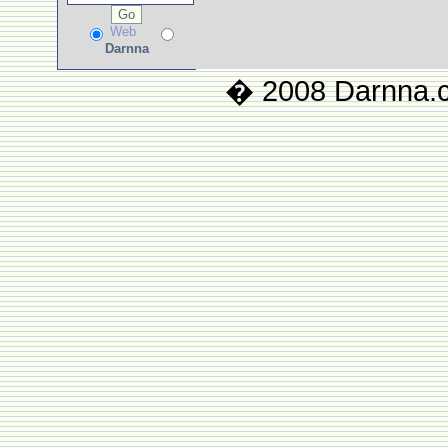
Web
Darnna
� 2008 Darnna.co