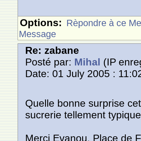
Options:
Rèpondre à ce M
Message
Re: zabane
Posté par:
Mihal
(IP enreg
Date: 01 July 2005 : 11:0
Quelle bonne surprise cett
sucrerie tellement typiqu
Merci Evanou, Place de F