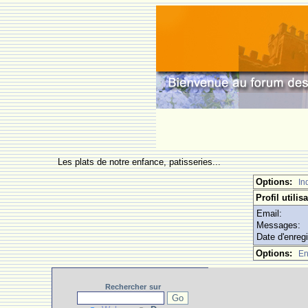
Les plats de notre enfance, patisseries...
Options:
In
Profil utilis
Email:
Messages:
Date d'enreg
Options:
En
Rechercher
sur