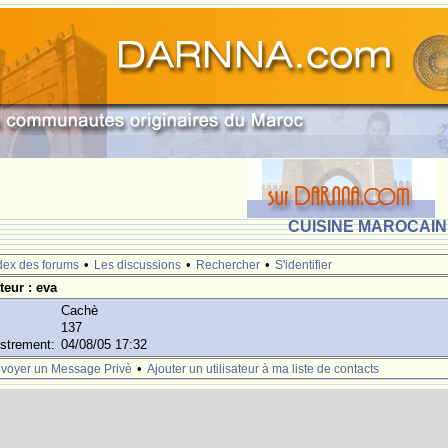
CUISINE MAROCAINE
•
•
•
dex des forums
Les discussions
Rechercher
S'identifier
ateur : eva
Cachè
137
istrement:
04/08/05 17:32
•
voyer un Message Privè
Ajouter un utilisateur à ma liste de contacts