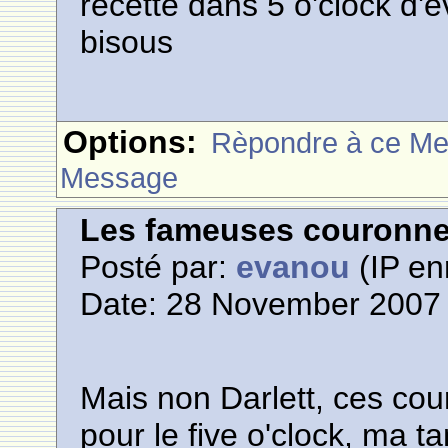
recette dans 5 o'clock d'
bisous
Options:
Rèpondre à ce M
Message
Les fameuses couronn
Posté par:
evanou
(IP en
Date: 28 November 2007 
Mais non Darlett, ces cou
pour le five o'clock, ma t