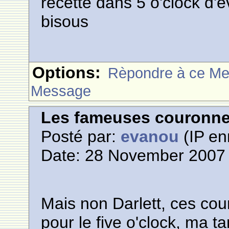
recette dans 5 o'clock d'
bisous
Options:
Rèpondre à ce M
Message
Les fameuses couronn
Posté par:
evanou
(IP en
Date: 28 November 2007 
Mais non Darlett, ces cou
pour le five o'clock, ma t