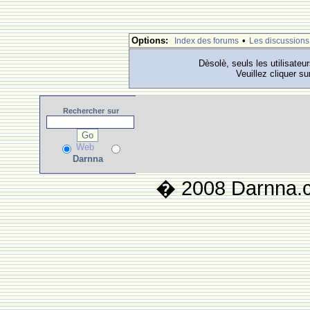
Options:
•
Index des forums
Les discussions
Dèsolè, seuls les utilisateu
Veuillez cliquer su
Rechercher
sur
Web
Darnna
� 2008 Darnna.co