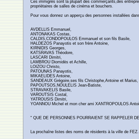
Ces immigrés sont la plupart des commerçants,des entreprene
propriètaires de salles de cinéma et bouchers.
Pour vous donnez un apperçu des personnes installées dans 
AVDELLIS Emmanuel,
ANTONAKAS Costas,
CALDIS,CONDOPOULOS Emmanuel et son fils Basile,
HALDEZOS Panayotis et son frère Antoine,
KIRNIDIS Georges,
KATSRAVAS Théodore,
LASCARI Dimitri,
LAMBROU Diomidès et Achille,
LOIZOU Christo,
PATOUNAS Panayotis,
MIKAELIDES Antoine,
SANDEAUX Grégoire,ses fils Christophe,Antoine et Marius,
PAPOUTSOS,NOULELIS Jean-Batiste,
STRAVAKELIS Basile,
VAROUTSIS Costal,
YATROUSIS Dimitri,
YOANNOU Michel et mon cher ami XANTROPOULOS Antoine d
" QUE DE PERSONNES POURRAIENT SE RAPPELER DE 
La prochaîne listes des noms de résidents à la ville de FEZ.(