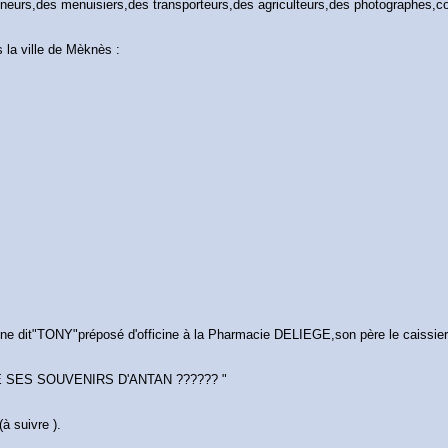
urs,des menuisiers,des transporteurs,des agriculteurs,des photographes,coiff
la ville de Mèknès :
it"TONY"préposé d'officine à la Pharmacie DELIEGE,son père le caissie
SES SOUVENIRS D'ANTAN ?????? "
à suivre ).