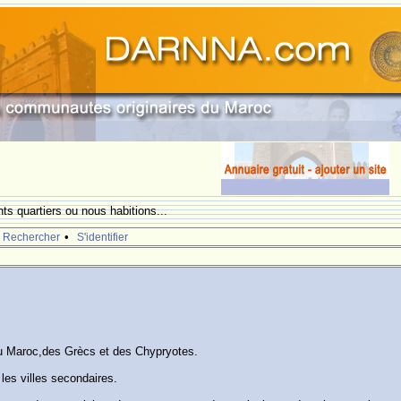
nts quartiers ou nous habitions...
•
Rechercher
S'identifier
 au Maroc,des Grècs et des Chypryotes.
es villes secondaires.