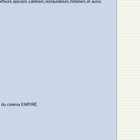
eurs,épiciers,cafetiers,restaurateurs,hôteliers,et aussi
r du cinèma EMPIRE.