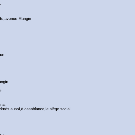
r
ants,avenue Mangin
que
ngin.
t.
Fna.
èknès aussi,à casablanca,le siège social.