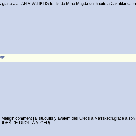
ècs,grâce à JEAN AIVALIKLIS,le fils de Mme Magda,qui habite à Casablanca,m
age
gin,comment j'ai su,qu'ils y avaient des Grècs à Marrakech,grâce à son fil
 ETUDES DE DROIT A ALGER).