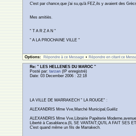
C'est par chance,que j'ai su,qu'à FEZ,ils y avaient des Gr
Mes amitiès.
" T A R Z A N "
" A LA PROCHAINE VILLE "
Options:
•
Rèpondre à ce Message
Rèpondre en citant ce Mess
Re: " LES HELLENES DU MAROC "
Posté par:
tarzan
(IP enregistrè)
Date: 03 December 2006 : 22:18
LA VILLE DE MARRAKECH " LA ROUGE" :
ALEXANDRIS Mme Vve,Marché Municipal,Guéliz
ALEXANDRIS Mme Vve,Librairie Papéterie Moderne,avenue Man
Liberté à Casablanca.(IL SE VANTAIT,QU'IL A FAIT SES
C'est quand même un fils de Marrakech.