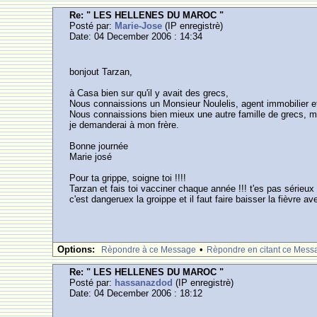
Re: " LES HELLENES DU MAROC "
Posté par:
Marie-Jose
(IP enregistrè)
Date: 04 December 2006 : 14:34
bonjout Tarzan,
à Casa bien sur qu'il y avait des grecs,
Nous connaissions un Monsieur Noulelis, agent immobilier et 
Nous connaissions bien mieux une autre famille de grecs, m
je demanderai à mon frère.
Bonne journée
Marie josé
Pour ta grippe, soigne toi !!!!
Tarzan et fais toi vacciner chaque année !!! t'es pas sérieux 
c'est dangeruex la groippe et il faut faire baisser la fièvre a
Options:
•
Rèpondre à ce Message
Rèpondre en citant ce Mess
Re: " LES HELLENES DU MAROC "
Posté par:
hassanazdod
(IP enregistrè)
Date: 04 December 2006 : 18:12