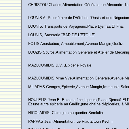
CHRISTOU Charles,Alimentation Générale,rue Alexandre 1e
LOUNIS A.,Propriètaire de l'Hôtel de l'Oasis et des Négoci
LOUNIS, Transports de Voyageurs,Place Djemaâ El Fna.
LOUNIS, Brasserie "BAR DE L'ETOILE"
FOTIS Anastadiou, Ameublement,Avenue Mangin,Guéliz.
LOUZIS Spyros,Alimentation Générale et Atelier de Mécani
MAZLOUMIDIS D.V. ,Epicerie Royale
MAZLOUMIDIS Mme Vve,Alimentation Générale,Avenue Ma
MILARAS Georges,Epicerie,Avenue Mangin,Immeuble Salor
NOULELIS Jean-B. Epicerie fine,liqueurs,Place Djemaâ El 
Et une autre épicerie au Guéliz,(une chaîne d'épiceries, à M
NICOLAIDIS, Chirurgien,au quartier Semlalia.
PAPPAS Jean,Alimentation,rue Riad Zitoun Kédim