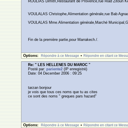
ROULIAS Dimitri,Restaurant de Provence,rue Riad Zitoun K
VOULALAS Christophe,Alimentation générale,rue Bab Agna
VOULALAS Mme.Alimentation générale,Marché Municipal,G
Fin de la première partie,pour Marrakech./.
Options:
•
Rèpondre à ce Message
Rèpondre en citant ce Mess
Re: " LES HELLENES DU MAROC "
Posté par:
pariente2
(IP enregistrè)
Date: 04 December 2006 : 09:25
tarzan bonjour
je vois que tous ces noms que tu as cites
ce sont des noms " greques pars hazard"
Options:
•
Rèpondre à ce Message
Rèpondre en citant ce Mess