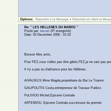
Options:
•
Rèpondre à ce Message
Rèpondre en citant ce Mess
Re: " LES HELLENES DU MAROC "
Posté par:
tarzan
(IP enregistrè)
Date: 03 December 2006 : 01:02
Bonsoir Mes amis,
Pour FEZ,vous n'allez pas être gâtés,FEZ,je ne sais pas po
Il n'y a pas eu d'attirance pour les Héllènes.
AIVALIKLIS Mme Magda,propriètaire du Bar Le Trianon
GALIPOLITIS Costa,entrepreneur de Travaux Publics
PoLIVIOU Michel,Epicerie Centrale
ARTEMIOU ,Epicerie Centrale,succèsseur du premier.