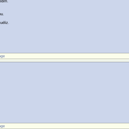
édim.
ou.
uéliz.
age
age