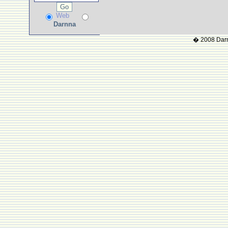
Web
Darnna
� 2008 Darnn