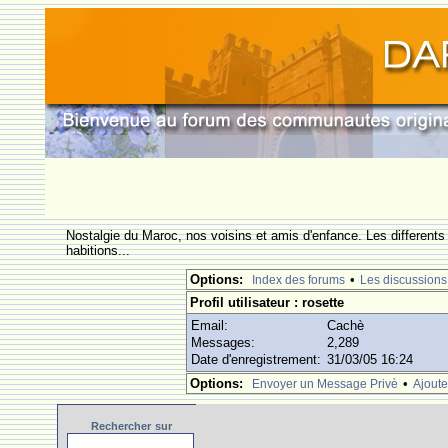
Nostalgie du Maroc, nos voisins et amis d'enfance. Les differents
habitions...
Options:
•
Index des forums
Les discussions
Profil utilisateur : rosette
Email:
Cachè
Messages:
2,289
Date d'enregistrement:
31/03/05 16:24
Options:
•
Envoyer un Message Privè
Ajoute
Rechercher
sur