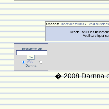
Options:
•
Index des forums
Les discussions
Dèsolè, seuls les utilisateu
Veuillez cliquer su
Rechercher
sur
Web
Darnna
� 2008 Darnna.co