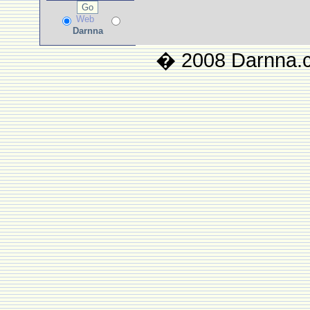
Web
Darnna
� 2008 Darnna.co