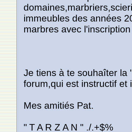
domaines,marbriers,scieri
immeubles des années 20
marbres avec l'inscription
Je tiens à te souhaîter 
forum,qui est instructif et
Mes amitiés Pat.
" T A R Z A N " ./.+$%