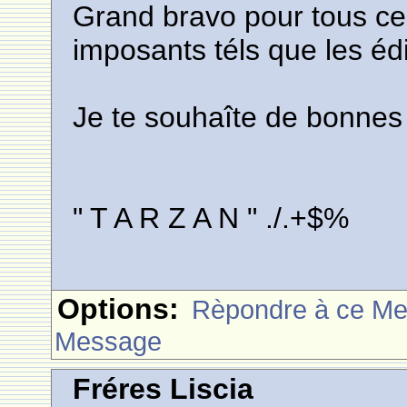
Grand bravo pour tous ce
imposants téls que les éd
Je te souhaîte de bonnes
" T A R Z A N " ./.+$%
Options:
Rèpondre à ce M
Message
Fréres Liscia