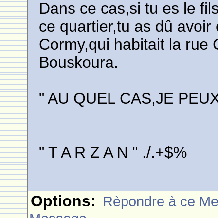
Dans ce cas,si tu es le fil
ce quartier,tu as dû avoi
Cormy,qui habitait la rue
Bouskoura.
" AU QUEL CAS,JE PEU
" T A R Z A N " ./.+$%
Options:
Rèpondre à ce M