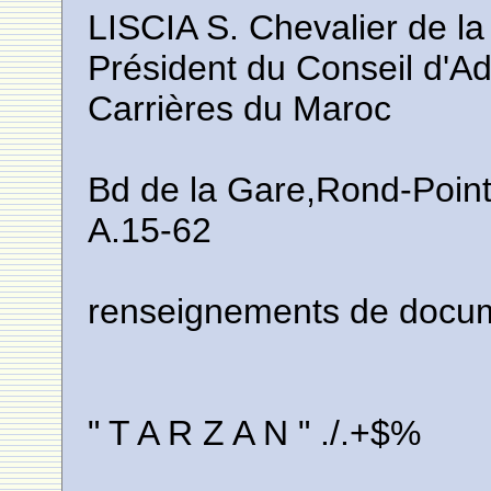
LISCIA S. Chevalier de la
Président du Conseil d'Ad
Carrières du Maroc
Bd de la Gare,Rond-Point 
A.15-62
renseignements de docu
" T A R Z A N " ./.+$%