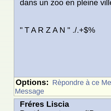
dans un zoo en pleine ville 
" T A R Z A N " ./.+$%
Options:
Rèpondre à ce M
Message
Fréres Liscia