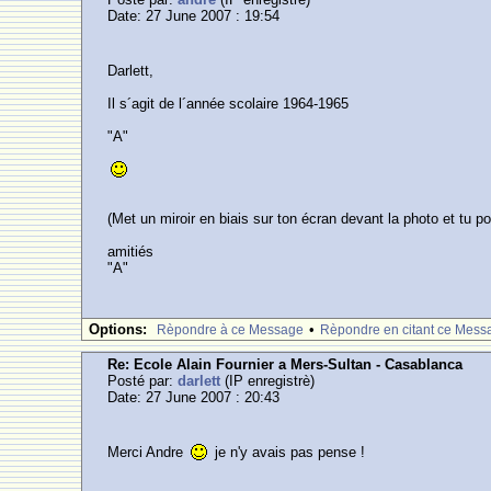
Date: 27 June 2007 : 19:54
Darlett,
Il s´agit de l´année scolaire 1964-1965
"A"
(Met un miroir en biais sur ton écran devant la photo et tu po
amitiés
"A"
Options:
•
Rèpondre à ce Message
Rèpondre en citant ce Mess
Re: Ecole Alain Fournier a Mers-Sultan - Casablanca
Posté par:
darlett
(IP enregistrè)
Date: 27 June 2007 : 20:43
Merci Andre
je n'y avais pas pense !