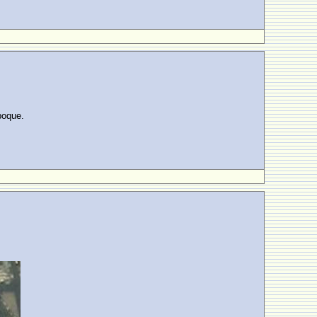
poque.