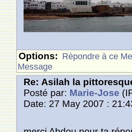
Options:
Rèpondre à ce M
Message
Re: Asilah la pittoresqu
Posté par:
Marie-Jose
(IP
Date: 27 May 2007 : 21:4
merci Abdou pour ta répo