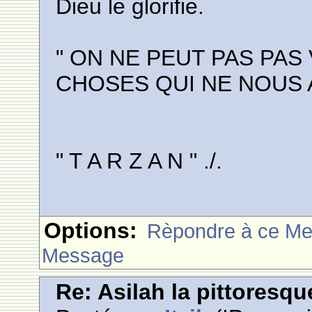
Dieu le glorifie.
" ON NE PEUT PAS PA
CHOSES QUI NE NOUS 
" T A R Z A N " ./.
Options:
Rèpondre à ce M
Message
Re: Asilah la pittoresqu