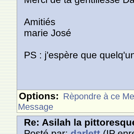
Amitiés
marie José
PS : j'espère que quelq'un
Options:
Rèpondre à ce M
Message
Re: Asilah la pittoresqu
Posté par:
darlett
(IP enr