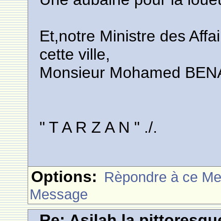
Et,notre Ministre des Affa
cette ville,
Monsieur Mohamed BEN
" T A R Z A N " ./.
Options:
Rèpondre à ce M
Message
Re: Asilah la pittoresqu