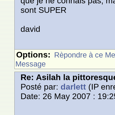
que je ne connais pas, ma
sont SUPER
david
Options:
Rèpondre à ce M
Message
Re: Asilah la pittoresqu
Posté par:
darlett
(IP enr
Date: 26 May 2007 : 19:2