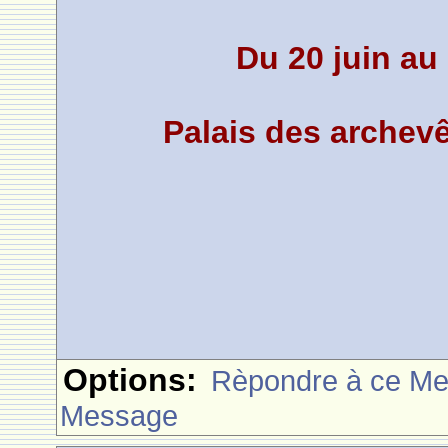
Du 20 juin au
Palais des archev
Options:
Rèpondre à ce M
Message