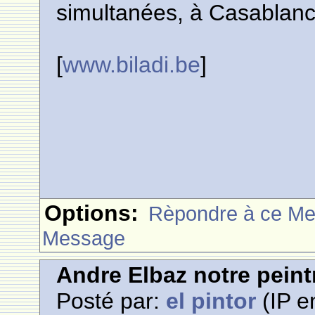
simultanées, à Casablanca
[
www.biladi.be
]
Options:
Rèpondre à ce M
Message
Andre Elbaz notre pein
Posté par:
el pintor
(IP e