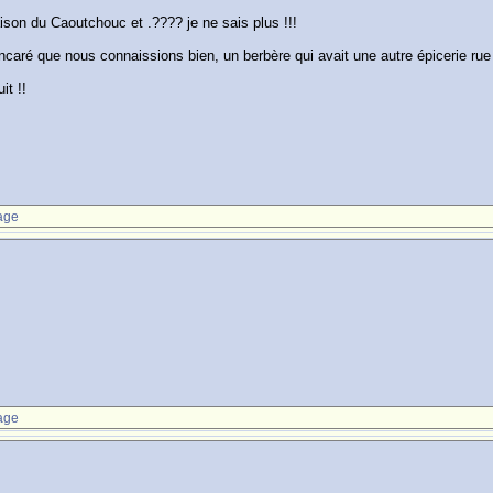
aison du Caoutchouc et .???? je ne sais plus !!!
caré que nous connaissions bien, un berbère qui avait une autre épicerie rue 
it !!
age
age