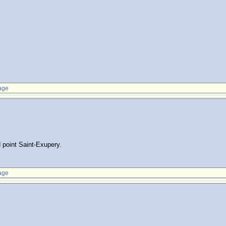
age
d point Saint-Exupery.
age