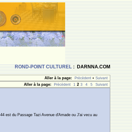
ROND-POINT CULTUREL
: DARNNA.COM
Aller à la page:
•
Prècèdent
Suivant
Aller à la page:
2
Prècèdent
1
3
4
5
Suivant
8h 44 est du Passage Tazi Avenue d'Amade ou J'ai vecu au