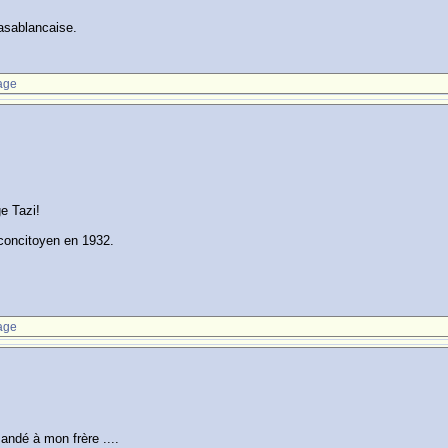
Casablancaise.
age
e Tazi!
 concitoyen en 1932.
age
andé à mon frère ....