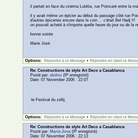
il partait en face du cinéma Lutétia, rue Poincaré entre la m
il y avait même un épicier au début du passage côté rue Poin
d'autres épiceries encore dans le coin ... c'était Bel Hadj !!!
on pouvait acheté à n'importe quelle heure du jour ou de la nu
bonne soirée
Marie José
Options:
•
Rèpondre à ce Message
Rèpondre en citant ce Mess
Re: Constructions de style Art Deco a Casablanca
Posté par:
abdou
(IP enregistrè)
Date: 07 November 2006 : 22:07
-le Festival du zellij.
Options:
•
Rèpondre à ce Message
Rèpondre en citant ce Mess
Re: Constructions de style Art Deco a Casablanca
Posté par:
Marie-Jose
(IP enregistrè)
Date: 07 November 2006 : 22:13