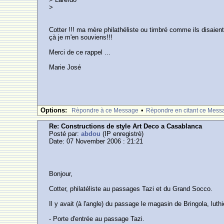
>
Cotter !!! ma mère philathéliste ou timbré comme ils disaien
çà je m'en souviens!!!
Merci de ce rappel ...
Marie José
Options:
•
Rèpondre à ce Message
Rèpondre en citant ce Mess
Re: Constructions de style Art Deco a Casablanca
Posté par:
abdou
(IP enregistrè)
Date: 07 November 2006 : 21:21
Bonjour,
Cotter, philatéliste au passages Tazi et du Grand Socco.
Il y avait (à l'angle) du passage le magasin de Bringola, lut
- Porte d'entrée au passage Tazi.