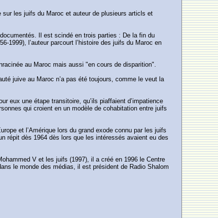
sur les juifs du Maroc et auteur de plusieurs articls et
umentés. Il est scindé en trois parties : De la fin du
999), l’auteur parcourt l’histoire des juifs du Maroc en
nracinée au Maroc mais aussi "en cours de disparition".
nauté juive au Maroc n’a pas été toujours, comme le veut la
our eux une étape transitoire, qu’ils piaffaient d’impatience
sonnes qui croient en un modèle de cohabitation entre juifs
Europe et l’Amérique lors du grand exode connu par les juifs
t un répit dès 1964 dès lors que les intéressés avaient eu des
ohammed V et les juifs (1997), il a créé en 1996 le Centre
f dans le monde des médias, il est président de Radio Shalom