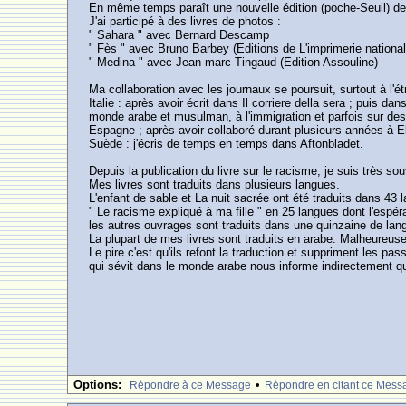
En même temps paraît une nouvelle édition (poche-Seuil) de " l
J'ai participé à des livres de photos :
" Sahara " avec Bernard Descamp
" Fès " avec Bruno Barbey (Editions de L'imprimerie national
" Medina " avec Jean-marc Tingaud (Edition Assouline)
Ma collaboration avec les journaux se poursuit, surtout à l'ét
Italie : après avoir écrit dans Il corriere della sera ; puis 
monde arabe et musulman, à l'immigration et parfois sur des 
Espagne ; après avoir collaboré durant plusieurs années à E
Suède : j'écris de temps en temps dans Aftonbladet.
Depuis la publication du livre sur le racisme, je suis très 
Mes livres sont traduits dans plusieurs langues.
L'enfant de sable et La nuit sacrée ont été traduits dans 43 
" Le racisme expliqué à ma fille " en 25 langues dont l'espér
les autres ouvrages sont traduits dans une quinzaine de lan
La plupart de mes livres sont traduits en arabe. Malheureus
Le pire c'est qu'ils refont la traduction et suppriment les p
qui sévit dans le monde arabe nous informe indirectement que
Options:
•
Rèpondre à ce Message
Rèpondre en citant ce Mess