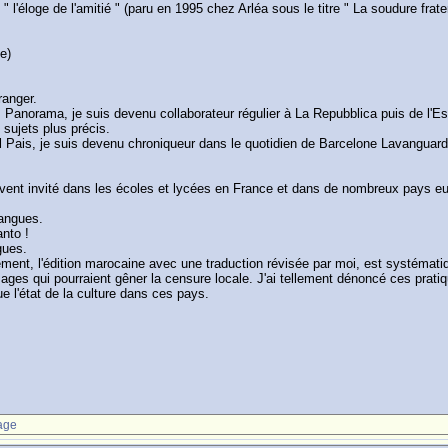
'éloge de l'amitié " (paru en 1995 chez Arléa sous le titre " La soudure fratern
e)
ranger.
dans Panorama, je suis devenu collaborateur régulier à La Repubblica puis de l'
sujets plus précis.
l Pais, je suis devenu chroniqueur dans le quotidien de Barcelone Lavanguard
souvent invité dans les écoles et lycées en France et dans de nombreux pays e
langues.
anto !
gues.
ement, l'édition marocaine avec une traduction révisée par moi, est systémat
assages qui pourraient gêner la censure locale. J'ai tellement dénoncé ces prat
 l'état de la culture dans ces pays.
age