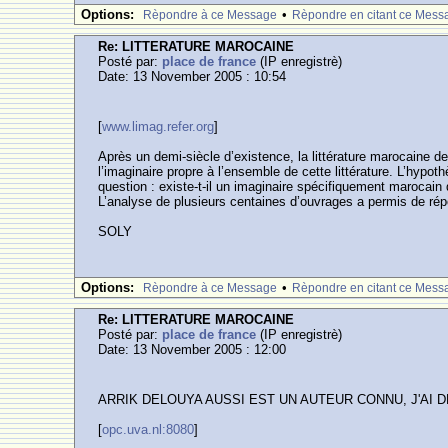
Options:
•
Rèpondre à ce Message
Rèpondre en citant ce Mess
Re: LITTERATURE MAROCAINE
Posté par:
place de france
(IP enregistrè)
Date: 13 November 2005 : 10:54
[
www.limag.refer.org
]
Après un demi-siècle d’existence, la littérature marocaine de
l’imaginaire propre à l’ensemble de cette littérature. L’hypo
question : existe-t-il un imaginaire spécifiquement marocain
L’analyse de plusieurs centaines d’ouvrages a permis de répo
SOLY
Options:
•
Rèpondre à ce Message
Rèpondre en citant ce Mess
Re: LITTERATURE MAROCAINE
Posté par:
place de france
(IP enregistrè)
Date: 13 November 2005 : 12:00
ARRIK DELOUYA AUSSI EST UN AUTEUR CONNU, J'AI D
[
opc.uva.nl:8080
]