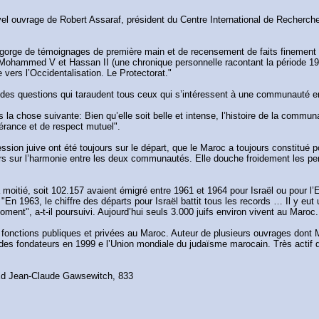
uvel ouvrage de Robert Assaraf, président du Centre International de Recherche 
orge de témoignages de première main et de recensement de faits finement doc
hammed V et Hassan II (une chronique personnelle racontant la période 1956-1
 vers l’Occidentalisation. Le Protectorat."
 des questions qui taraudent tous ceux qui s’intéressent à une communauté e
 la chose suivante: Bien qu’elle soit belle et intense, l’histoire de la commu
olérance et de respect mutuel".
ession juive ont été toujours sur le départ, que le Maroc a toujours constitué p
urs sur l’harmonie entre les deux communautés. Elle douche froidement les per
 moitié, soit 102.157 avaient émigré entre 1961 et 1964 pour Israël ou pour l’
 "En 1963, le chiffre des départs pour Israël battit tous les records … Il y eu
moment", a-t-il poursuivi. Aujourd’hui seuls 3.000 juifs environ vivent au Maroc.
onctions publiques et privées au Maroc. Auteur de plusieurs ouvrages dont M
un des fondateurs en 1999 e l’Union mondiale du judaïsme marocain. Très acti
, Ed Jean-Claude Gawsewitch, 833