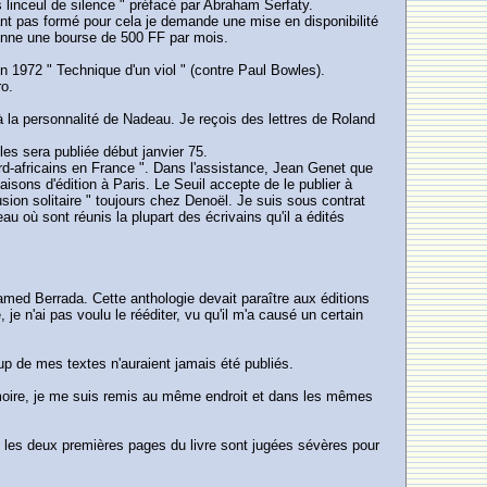
 linceul de silence " préfacé par Abraham Serfaty.
tant pas formé pour cela je demande une mise en disponibilité
donne une bourse de 500 FF par mois.
in 1972 " Technique d'un viol " (contre Paul Bowles).
ro.
à la personnalité de Nadeau. Je reçois des lettres de Roland
es sera publiée début janvier 75.
nord-africains en France ". Dans l'assistance, Jean Genet que
aisons d'édition à Paris. Le Seuil accepte de le publier à
on solitaire " toujours chez Denoël. Je suis sous contrat
au où sont réunis la plupart des écrivains qu'il a édités
med Berrada. Cette anthologie devait paraître aux éditions
je n'ai pas voulu le rééditer, vu qu'il m'a causé un certain
p de mes textes n'auraient jamais été publiés.
a mémoire, je me suis remis au même endroit et dans les mêmes
t et les deux premières pages du livre sont jugées sévères pour