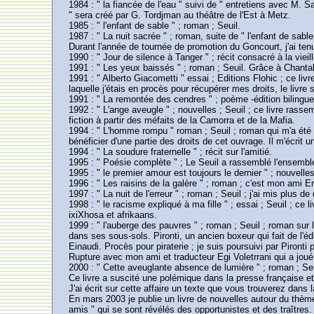
1984 : " la fiancée de l'eau " suivi de " entretiens avec M. S
" sera créé par G. Tordjman au théâtre de l'Est à Metz.
1985 : " l'enfant de sable " ; roman ; Seuil.
1987 : " La nuit sacrée " ; roman, suite de " l'enfant de sable
Durant l'année de tournée de promotion du Goncourt, j'ai tenu
1990 : " Jour de silence à Tanger " ; récit consacré à la viei
1991 : " Les yeux baissés " ; roman ; Seuil. Grâce à Chanta
1991 : " Alberto Giacometti " essai ; Editions Flohic ; ce liv
laquelle j'étais en procès pour récupérer mes droits, le livre 
1991 : " La remontée des cendres " ; poème -édition bilingue
1992 : " L'ange aveugle " ; nouvelles ; Seuil ; ce livre rass
fiction à partir des méfaits de la Camorra et de la Mafia.
1994 : " L'homme rompu " roman ; Seuil ; roman qui m'a été ins
bénéficier d'une partie des droits de cet ouvrage. Il m'écrit u
1994 : " La soudure fraternelle " ; récit sur l'amitié.
1995 : " Poésie complète " ; Le Seuil a rassemblé l'ensembl
1995 : " le premier amour est toujours le dernier " ; nouvelles
1996 : " Les raisins de la galère " ; roman ; c'est mon ami E
1997 : " La nuit de l'erreur " ; roman ; Seuil ; j'ai mis plus de q
1998 : " le racisme expliqué à ma fille " ; essai ; Seuil ; c
ixiXhosa et afrikaans.
1999 : " l'auberge des pauvres " ; roman ; Seuil ; roman sur l'
dans ses sous-sols. Pironti, un ancien boxeur qui fait de l'édi
Einaudi. Procès pour piraterie ; je suis poursuivi par Pironti p
Rupture avec mon ami et traducteur Egi Voletrrani qui a joué
2000 : " Cette aveuglante absence de lumière " ; roman ; Seu
Ce livre a suscité une polémique dans la presse française et
J'ai écrit sur cette affaire un texte que vous trouverez dans l
En mars 2003 je publie un livre de nouvelles autour du thème d
amis " qui se sont révélés des opportunistes et des traîtres.