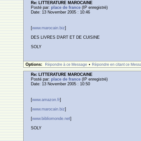
Re: LITTERATURE MAROCAINE
Posté par:
place de france
(IP enregistrè)
Date: 13 November 2005 : 10:46
[
www.marocain.biz
]
DES LIVRES D'ART ET DE CUISINE
SOLY
Options:
•
Rèpondre à ce Message
Rèpondre en citant ce Mess
Re: LITTERATURE MAROCAINE
Posté par:
place de france
(IP enregistrè)
Date: 13 November 2005 : 10:50
[
www.amazon.fr
]
[
www.marocain.biz
]
[
www.bibliomonde.net
]
SOLY