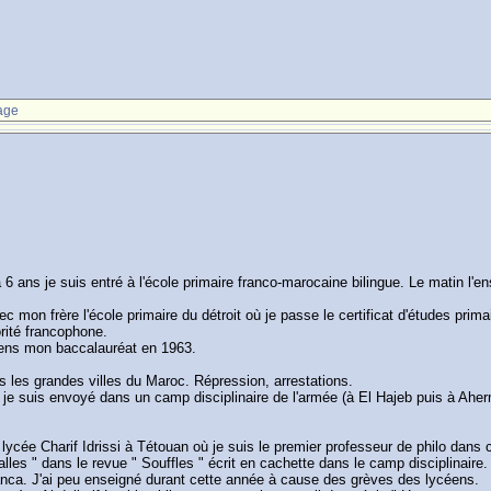
age
 à 6 ans je suis entré à l'école primaire franco-marocaine bilingue. Le matin l'
mon frère l'école primaire du détroit où je passe le certificat d'études prima
rité francophone.
tiens mon baccalauréat en 1963.
s les grandes villes du Maroc. Répression, arrestations.
; je suis envoyé dans un camp disciplinaire de l'armée (à El Hajeb puis à Ah
lycée Charif Idrissi à Tétouan où je suis le premier professeur de philo dans 
es " dans le revue " Souffles " écrit en cachette dans le camp disciplinaire.
ca. J'ai peu enseigné durant cette année à cause des grèves des lycéens.