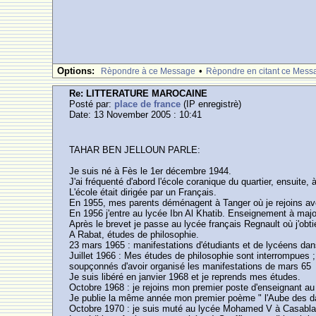
Options:
•
Rèpondre à ce Message
Rèpondre en citant ce Mess
Re: LITTERATURE MAROCAINE
Posté par:
place de france
(IP enregistrè)
Date: 13 November 2005 : 10:41
TAHAR BEN JELLOUN PARLE:
Je suis né à Fès le 1er décembre 1944.
J'ai fréquenté d'abord l'école coranique du quartier, ensuite,
L'école était dirigée par un Français.
En 1955, mes parents déménagent à Tanger où je rejoins avec 
En 1956 j'entre au lycée Ibn Al Khatib. Enseignement à majo
Après le brevet je passe au lycée français Regnault où j'ob
A Rabat, études de philosophie.
23 mars 1965 : manifestations d'étudiants et de lycéens dan
Juillet 1966 : Mes études de philosophie sont interrompues 
soupçonnés d'avoir organisé les manifestations de mars 65
Je suis libéré en janvier 1968 et je reprends mes études.
Octobre 1968 : je rejoins mon premier poste d'enseignant au 
Je publie la même année mon premier poème " l'Aube des dall
Octobre 1970 : je suis muté au lycée Mohamed V à Casablan