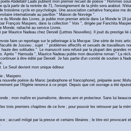
le poète Abdellatif Laabi publient mon premier recueil de poésie " Hommes sous
 qu'à partir de la rentrée de 71, l'enseignement de la philo sera arabisé. N'é
e de troisième cycle en psychologie. Une association caritative française me 
ersitaire internationale au pavillon " Maison de Norvège ".
rice du Monde des Livres, je publie mon premier article dans Le Monde le 19 ju
2 par François Maspero, dans la collection " Voix ", dirigée par Fanchita Maspe
 Le Monde, rattaché au service Livres.
par Maurice Nadeau chez Denoël (Lettres Nouvelles). Il jouit du prestige lié 
e faire un reportage sur le pèlerinage à la Mecque. Une série de trois articl
 faculté de Jussieu ; sujet : " problèmes affectifs et sexuels de travailleurs 
lus haute des solitudes ". Le manuscrit sera refusé par la plupart des grandes m
s. Après " Harrouda ", Maurice Nadeau publie mon deuxième roman " La réclusi
 continuer à être édité par Denoël. Je fais partie d'un comité de soutien à Nade
c.
. Le Seuil devient mon unique éditeur.
ie ; Maspero.
 la nouvelle poésie du Maroc (arabophone et francophone), préparée avec Moha
èrement par l'Algérie renonce à ce projet. Depuis que cet ouvrage a été épuisé, 
onde ; mon maître en journalisme, devenu ami et protecteur. Sans lui beaucou
rdu les trois premiers chapitres de ce livre ; pour pouvoir les retrouver par l
nce ; accueil mitigé par la presse et certains libraires ; le titre est provocan
.