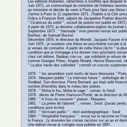
Les éditions Atalantes, rattachées à Souffles que dirigeait 
Juin 1971, un communiqué du ministère de l'intérieur annonce
au ministère et décide de venir à Paris pour faire une thès
J'arrive à Paris le 11 septembre 1971. J'habite à la Cité univ
Grâce à François Bott, adjoint de Jacqueline Piattier direct
" Cicatrices du soleil ", receuil de poésie est publié en 197
A partir de 1973, je deviens collaborateur-pigiste du journal
Septembre 1973 : " Harrouda " mon premier roman est publié 
Barthes, de Samuel Becket
Décembre 1974, le directeur du Monde, Jacques Fauvet m'envoi
Juin 1975 : je soutiens une thèse en psychiatrie sociale à la
je venais de connaître. A partir de cette thèse j'écris " la p
condition que je m'engage à lui donner mes prochains roman
chez cet éditeur. Nadeau s'en va ; par solidarité je refuse de
comme Georges Pérec, Angelo Rinaldi, Hector Bianccioti, et
" La plus haute des solitudes " connaît un succès surprenant
1976 : " les amandiers sont morts de leurs blessures " Poés
1976 : Maspero publie " La mémoire future ", anthologie de
Sindbad. Son directeur, Pierre Bernard, qui était aidé financi
nombre d'inimitiés dans le milieu des poètes.
1978 : " Moha le fou, Moha le sage ". roman, le Seuil.
1979 : décès de Pierre Viansson-Ponté, de la direction du M
1980 : " A l'insu du souvenir " poésie ; Maspero.
1981 : " La prière de l'absent " ; roman ; Seuil. (j'avais pe
conditions pour écrire).
1983 : " l'écrivain public " ; récit autobiographique : Seuil
1984 : " Hospitalité française " ; essai sur le racisme en Fra
la France ; j'y énumère les crimes racistes sur un an et demi
Une édition revue et corrigée sera publiée en 1997.