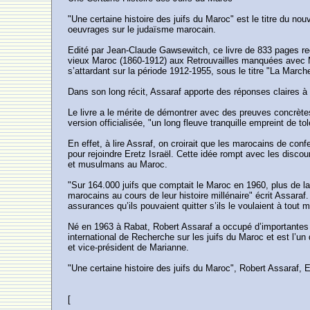
"Une certaine histoire des juifs du Maroc" est le titre du no
oeuvrages sur le judaïsme marocain.
Edité par Jean-Claude Gawsewitch, ce livre de 833 pages reg
vieux Maroc (1860-1912) aux Retrouvailles manquées avec Mo
s’attardant sur la période 1912-1955, sous le titre "La Marche
Dans son long récit, Assaraf apporte des réponses claires à
Le livre a le mérite de démontrer avec des preuves concrètes
version officialisée, "un long fleuve tranquille empreint de t
En effet, à lire Assraf, on croirait que les marocains de conf
pour rejoindre Eretz Israël. Cette idée rompt avec les disco
et musulmans au Maroc.
"Sur 164.000 juifs que comptait le Maroc en 1960, plus de la
marocains au cours de leur histoire millénaire" écrit Assaraf.
assurances qu’ils pouvaient quitter s’ils le voulaient à tout 
Né en 1963 à Rabat, Robert Assaraf a occupé d’importantes f
international de Recherche sur les juifs du Maroc et est l’
et vice-président de Marianne.
"Une certaine histoire des juifs du Maroc", Robert Assaraf
[