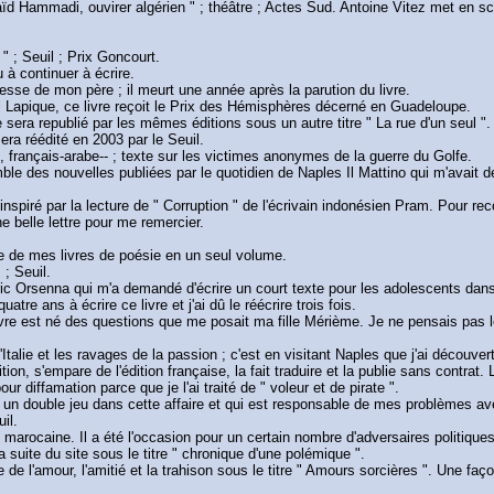
aïd Hammadi, ouvirer algérien " ; théâtre ; Actes Sud. Antoine Vitez met en scèn
 " ; Seuil ; Prix Goncourt.
 à continuer à écrire.
llesse de mon père ; il meurt une année après la parution du livre.
l Lapique, ce livre reçoit le Prix des Hémisphères décerné en Guadeloupe.
re sera republié par les mêmes éditions sous un autre titre " La rue d'un seul "
sera réédité en 2003 par le Seuil.
, français-arabe-- ; texte sur les victimes anonymes de la guerre du Golfe.
emble des nouvelles publiées par le quotidien de Naples Il Mattino qui m'avait
piré par la lecture de " Corruption " de l'écrivain indonésien Pram. Pour recon
ne belle lettre pour me remercier.
e de mes livres de poésie en un seul volume.
 ; Seuil.
ric Orsenna qui m'a demandé d'écrire un court texte pour les adolescents dans 
uatre ans à écrire ce livre et j'ai dû le réécrire trois fois.
e livre est né des questions que me posait ma fille Mérième. Je ne pensais pas l
Italie et les ravages de la passion ; c'est en visitant Naples que j'ai découvert 
tion, s'empare de l'édition française, la fait traduire et la publie sans contrat
our diffamation parce que je l'ai traité de " voleur et de pirate ".
 un double jeu dans cette affaire et qui est responsable de mes problèmes ave
il.
 marocaine. Il a été l'occasion pour un certain nombre d'adversaires politiqu
a suite du site sous le titre " chronique d'une polémique ".
e l'amour, l'amitié et la trahison sous le titre " Amours sorcières ". Une faço