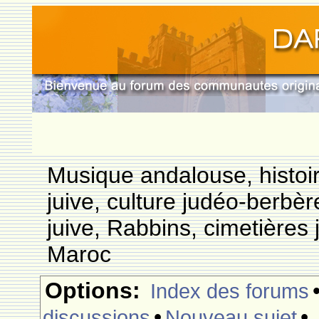
Musique andalouse, histoi
juive, culture judéo-berbèr
juive, Rabbins, cimetières 
Maroc
Options:
Index des forums
•
•
discussions
Nouveau sujet