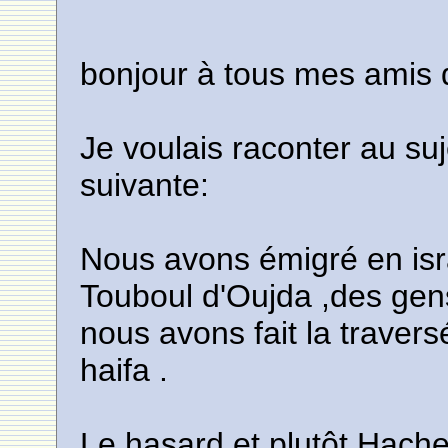
bonjour à tous mes amis 
Je voulais raconter au suj
suivante:
Nous avons émigré en isra
Touboul d'Oujda ,des gens
nous avons fait la traver
haifa .
Le hasard et plutôt Hach