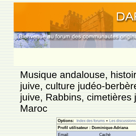
Musique andalouse, histoi
juive, culture judéo-berbèr
juive, Rabbins, cimetières 
Maroc
Options:
•
Index des forums
Les discussions
Profil utilisateur : Dominique-Adriana
Email:
Cachè