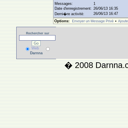
Messages:
1
Date d'enregistrement:
26/06/13 16:35
26/06/13 16:47
Derni�re activitè:
Options:
•
Envoyer un Message Privè
Ajoute
Rechercher
sur
Web
Darnna
� 2008 Darnna.co