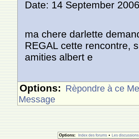
Date: 14 September 2006
ma chere darlette deman
REGAL cette rencontre, s
amities albert e
Options:
Rèpondre à ce M
Message
Options:
•
Index des forums
Les discussions