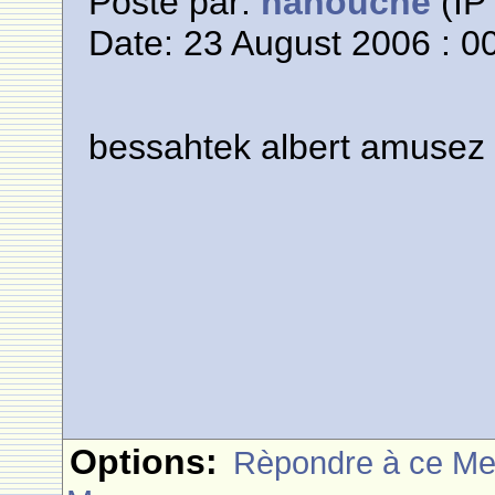
Posté par:
nanouche
(IP 
Date: 23 August 2006 : 0
bessahtek albert amusez
Options:
Rèpondre à ce M