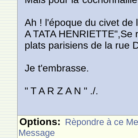
Ah ! l'époque du civet 
A TATA HENRIETTE",Se re
plats parisiens de la rue Dala
Je t'embrasse.
" T A R Z A N " ./.
Options:
Rèpondre à ce M
Message