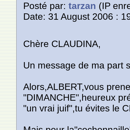
Posté par:
tarzan
(IP enre
Date: 31 August 2006 : 1
Chère CLAUDINA,
Un message de ma part su
Alors,ALBERT,vous prenez 
"DIMANCHE",heureux pré
"un vrai juif",tu évites l
Mais pour la"cochonnaille