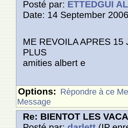
Posté par:
ETTEDGUI A
Date: 14 September 2006
ME REVOILA APRES 15
PLUS
amities albert e
Options:
Rèpondre à ce M
Message
Re: BIENTOT LES VAC
Posté par:
darlett
(IP enr