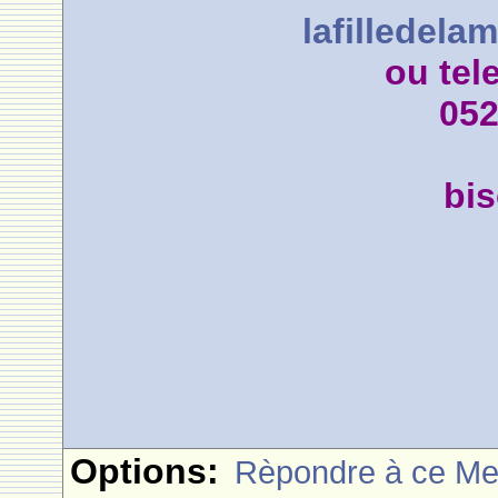
lafilledel
ou tel
052
bi
Options:
Rèpondre à ce M