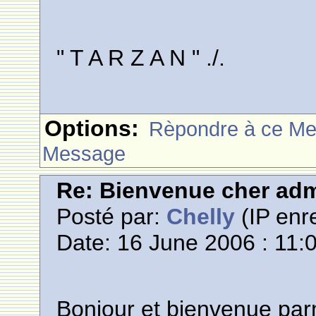
" T A R Z A N " ./.
Options:
Rèpondre à ce M
Message
Re: Bienvenue cher adm
Posté par:
Chelly
(IP enre
Date: 16 June 2006 : 11:
Bonjour et bienvenue par