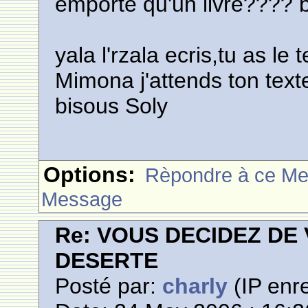
emporte qu'un livre???? 
yala l'rzala ecris,tu as le
Mimona j'attends ton text
bisous Soly
Options:
Rèpondre à ce M
Message
Re: VOUS DECIDEZ DE
DESERTE
Posté par:
charly
(IP enre