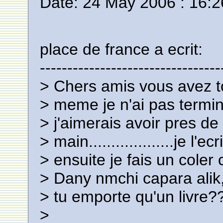
Date: 24 May 2006 : 16:2
place de france a ecrit:
---------------------------------
> Chers amis vous avez to
> meme je n'ai pas termin
> j'aimerais avoir pres de 
> main...................je l'e
> ensuite je fais un coler
> Dany nmchi capara alik,
> tu emporte qu'un livre?
>