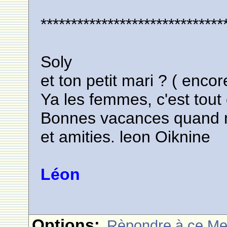
******************************
Soly
et ton petit mari ? ( encor
Ya les femmes, c'est tout c
Bonnes vacances quand
et amities. leon Oiknine
Léon
Options:
Rèpondre à ce M