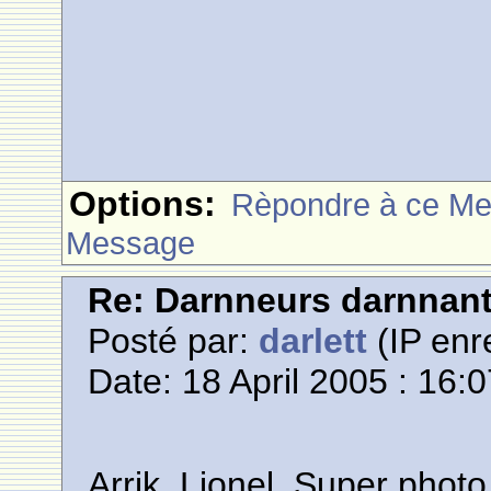
Options:
Rèpondre à ce M
Message
Re: Darnneurs darnnan
Posté par:
darlett
(IP enr
Date: 18 April 2005 : 16:
Arrik, Lionel, Super photo