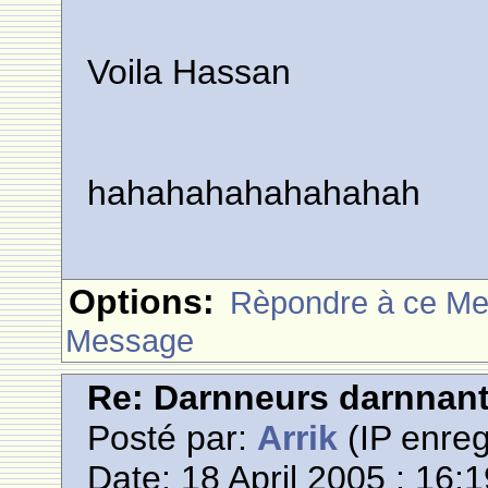
Voila Hassan
hahahahahahahahah
Options:
Rèpondre à ce M
Message
Re: Darnneurs darnnan
Posté par:
Arrik
(IP enreg
Date: 18 April 2005 : 16: