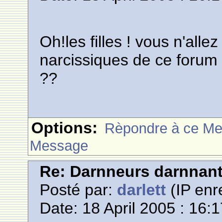
Oh!les filles ! vous n'alle
narcissiques de ce forum 
??
Options:
Rèpondre à ce M
Message
Re: Darnneurs darnnan
Posté par:
darlett
(IP enr
Date: 18 April 2005 : 16: