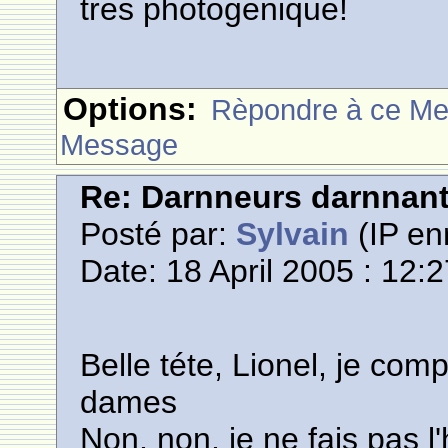
tres photogenique!
Options:
Rèpondre à ce M
Message
Re: Darnneurs darnnan
Posté par:
Sylvain
(IP en
Date: 18 April 2005 : 12:
Belle téte, Lionel, je co
dames
Non, non, je ne fais pas l'