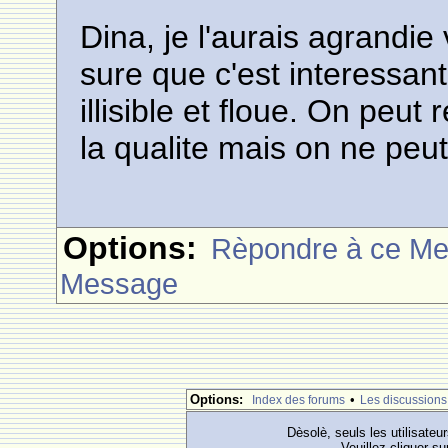
Dina, je l'aurais agrandie
sure que c'est interessan
illisible et floue. On peu
la qualite mais on ne peut 
Options:
Rèpondre à ce M
Message
Options:
•
Index des forums
Les discussions
Dèsolè, seuls les utilisateu
Veuillez cliquer su