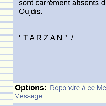
sont carrément absents 
Oujdis.
" T A R Z A N " ./.
Options:
Rèpondre à ce M
Message