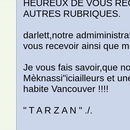
HEUREUX DE VOUS REC
AUTRES RUBRIQUES.
darlett,notre admiministr
vous recevoir ainsi que 
Je vous fais savoir,que 
Mèknassi"iciailleurs et u
habite Vancouver !!!!
" T A R Z A N " ./.