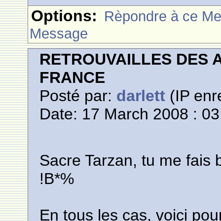
Options:
Rèpondre à ce M
Message
RETROUVAILLES DES 
FRANCE
Posté par:
darlett
(IP enr
Date: 17 March 2008 : 03
Sacre Tarzan, tu me fais b
!B*%
En tous les cas, voici po