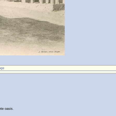
age
ete oasis.