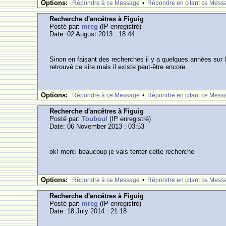
Options:
•
Rèpondre à ce Message
Rèpondre en citant ce Mess
Recherche d'ancêtres à Figuig
Posté par:
mreg
(IP enregistrè)
Date: 02 August 2013 : 18:44
Sinon en faisant des recherches il y a quelques années sur les
retrouvé ce site mais il existe peut-être encore.
Options:
•
Rèpondre à ce Message
Rèpondre en citant ce Mess
Recherche d'ancêtres à Figuig
Posté par:
Touboul
(IP enregistrè)
Date: 06 November 2013 : 03:53
ok! merci beaucoup je vais tenter cette recherche
Options:
•
Rèpondre à ce Message
Rèpondre en citant ce Mess
Recherche d'ancêtres à Figuig
Posté par:
mreg
(IP enregistrè)
Date: 18 July 2014 : 21:18