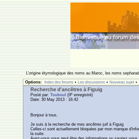
L'origine étymologique des noms au Maroc, les noms sepharade
Options:
•
•
•
Index des forums
Les discussions
Nouveau sujet
Recherche d'ancêtres à Figuig
Posté par:
Touboul
(IP enregistrè)
Date: 30 May 2013 : 16:42
Bonjour à tous,
Je suis à la recherche de mes ancêtres juif à Figuig
Celles-ci sont actuellement bloquées par mon manque d'i
la suite.
Avez-vous vous peut être des informations ou sauriez vous