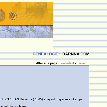
GENEALOGIE
: DARNNA.COM
Aller à la page:
•
Prècèdent
Suivant
BEN SOUSSAN Rebecca (°1845) et ayant migré vers Oran par
ayant des archives.