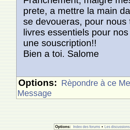
Franchement, malgre mes 
prete, a mettre la main d
se devoueras, pour nous t
livres essentiels pour no
une souscription!!
Bien a toi. Salome
Options:
Rèpondre à ce M
Message
Options:
•
Index des forums
Les discussions