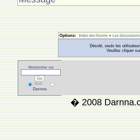
Options:
•
Index des forums
Les discussions
Dèsolè, seuls les utilisateu
Veuillez cliquer su
Rechercher
sur
Web
Darnna
� 2008 Darnna.co