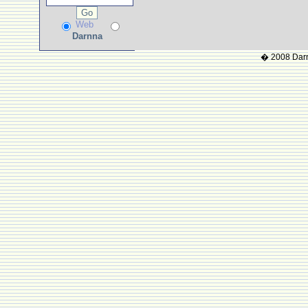
Web
Darnna
� 2008 Darnn