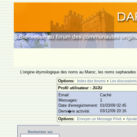
L'origine étymologique des noms au Maroc, les noms sepharades e
Options:
•
Index des forums
Les discussions
Profil utilisateur : JUJU
Email:
Cachè
Messages:
1
Date d'enregistrement:
01/03/09 02:45
03/12/09 20:16
Derni�re activitè:
Options:
•
Envoyer un Message Privè
Ajoute
Rechercher
sur