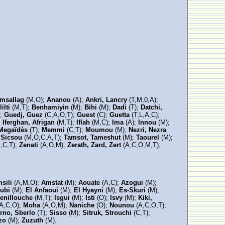
msallag
(M,O);
Ananou
(A);
Ankri, Lancry
(T,M,0,A);
lilti
(M,T);
Benhamiyin
(M);
Bihi
(M);
Dadi
(T);
Datchi,
);
Guedj, Guez
(C,A,O,T);
Guest
(C);
Guetta
(T,L,A,C);
;
Iferghan, Afrigan
(M,T);
Iflah
(M,C);
Ima
(A);
Innou
(M);
Megaïdès
(T);
Memmi
(C,T);
Moumou
(M);
Nezri, Nezra
, Sicsou
(M,O,C,A,T);
Tamsot, Tameshut
(M);
Taourel
(M);
,C,T);
Zenati
(A,O,M);
Zerath, Zard, Zert
(A,C,O,M,T);
sili
(A,M,O);
Amstat
(M);
Aouate
(A,C);
Azogui
(M);
dubi
(M);
El Anfaoui
(M);
El Hyayni
(M);
Es-Skuri
(M);
Benillouche
(M,T);
Isgui
(M);
Isti
(O);
Isvy
(M);
Kiki,
(A,C,O);
Moha
(A,O,M);
Naniche
(O);
Nounou
(A,C,O,T);
rno, Sberlo
(T);
Sisso
(M);
Sitruk, Strouchi
(C,T);
zo
(M);
Zuzuth
(M).