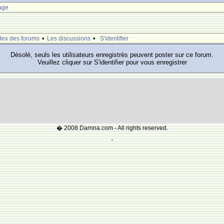
age
•
•
dex des forums
Les discussions
S'identifier
Dèsolè, seuls les utilisateurs enregistrès peuvent poster sur ce forum.
Veuillez cliquer sur S'identifier pour vous enregistrer
� 2008 Darnna.com - All rights reserved.
'