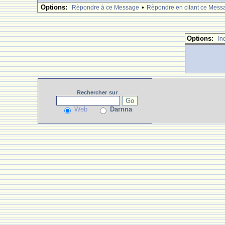
Options:
•
Rèpondre à ce Message
Rèpondre en citant ce Mess
Options:
In
Rechercher
sur
Web
Darnna