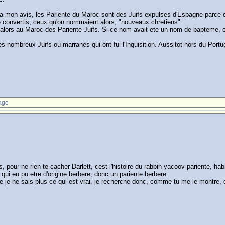
 qu'a mon avis, les Pariente du Maroc sont des Juifs expulses d'Espagne parce 
 convertis, ceux qu'on nommaient alors, "nouveaux chretiens".
 alors au Maroc des Pariente Juifs. Si ce nom avait ete un nom de bapteme, ce
s nombreux Juifs ou marranes qui ont fui l'Inquisition. Aussitot hors du Portug
age
 pour ne rien te cacher Darlett, cest l'histoire du rabbin yacoov pariente, ha
r qui eu pu etre d'origine berbere, donc un pariente berbere.
ue je ne sais plus ce qui est vrai, je recherche donc, comme tu me le montre, 