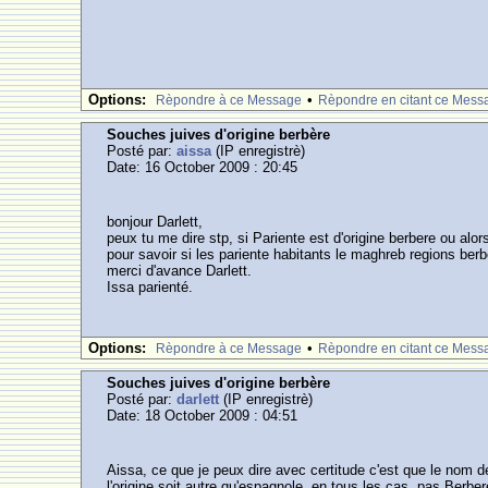
Options:
•
Rèpondre à ce Message
Rèpondre en citant ce Mess
Souches juives d'origine berbère
Posté par:
aissa
(IP enregistrè)
Date: 16 October 2009 : 20:45
bonjour Darlett,
peux tu me dire stp, si Pariente est d'origine berbere ou alo
pour savoir si les pariente habitants le maghreb regions be
merci d'avance Darlett.
Issa parienté.
Options:
•
Rèpondre à ce Message
Rèpondre en citant ce Mess
Souches juives d'origine berbère
Posté par:
darlett
(IP enregistrè)
Date: 18 October 2009 : 04:51
Aissa, ce que je peux dire avec certitude c'est que le nom 
l'origine soit autre qu'espagnole, en tous les cas, pas Berber