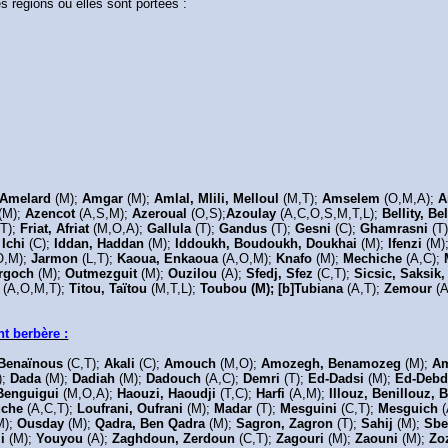
es régions où elles sont portées :
Amelard
(M);
Amgar
(M);
Amlal, Mlili, Melloul
(M,T);
Amselem
(O,M,A);
A
(M);
Azencot
(A,S,M);
Azeroual
(O,S);
Azoulay
(A,C,O,S,M,T,L);
Bellity, Bel
,T);
Friat, Afriat
(M,O,A);
Gallula
(T);
Gandus
(T);
Gesni
(C);
Ghamrasni
(T
Ichi
(C);
Iddan, Haddan
(M);
Iddoukh, Boudoukh, Doukhai
(M);
Ifenzi
(M)
O,M);
Jarmon
(L,T);
Kaoua, Enkaoua
(A,O,M);
Knafo
(M);
Mechiche
(A,C);
rgoch
(M);
Outmezguit
(M);
Ouzilou
(A);
Sfedj, Sfez
(C,T);
Sicsic, Saksik
t
(A,O,M,T);
Titou, Taïtou
(M,T,L);
Toubou (M); [b]Tubiana
(A,T);
Zemour
(A
t berbère :
 Benaïnous
(C,T);
Akali
(C);
Amouch
(M,O);
Amozegh, Benamozeg
(M);
Am
);
Dada
(M);
Dadiah
(M);
Dadouch
(A,C);
Demri
(T);
Ed-Dadsi
(M);
Ed-Deb
 Benguigui
(M,O,A);
Haouzi, Haoudji
(T,C);
Harfi
(A,M);
Illouz, Benillouz, 
uche
(A,C,T);
Loufrani, Oufrani
(M);
Madar
(T);
Mesguini
(C,T);
Mesguich
M);
Ousday
(M);
Qadra, Ben Qadra
(M);
Sagron, Zagron
(T);
Sahij
(M);
Sbe
zi
(M);
Youyou
(A);
Zaghdoun, Zerdoun
(C,T);
Zagouri
(M);
Zaouni
(M);
Zo