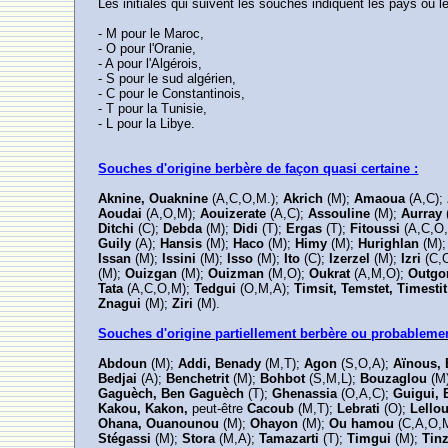
Les initiales qui suivent les souches indiquent les pays ou l
- M pour le Maroc,
- O pour l'Oranie,
- A pour l'Algérois,
- S pour le sud algérien,
- C pour le Constantinois,
- T pour la Tunisie,
- L pour la Libye.
Souches d'origine berbère de façon quasi certaine :
Aknine, Ouaknine
(A,C,O,M.);
Akrich
(M);
Amaoua
(A,C);
Aoudai
(A,O,M);
Aouizerate
(A,C);
Assouline
(M);
Aurray
Ditchi
(C);
Debda
(M);
Didi
(T);
Ergas
(T);
Fitoussi
(A,C,O
Guily
(A);
Hansis
(M);
Haco
(M);
Himy
(M);
Hurighlan
(M);
Issan
(M);
Issini
(M);
Isso
(M);
Ito
(C);
Izerzel
(M);
Izri
(C,
(M);
Ouizgan
(M);
Ouizman
(M,O);
Oukrat
(A,M,O);
Outgo
Tata
(A,C,O,M);
Tedgui
(O,M,A);
Timsit, Temstet, Timesti
Znagui
(M);
Ziri
(M).
Souches d'origine partiellement berbère ou probablemen
Abdoun
(M);
Addi, Benady
(M,T);
Agon
(S,O,A);
Aïnous,
Bedjai
(A);
Benchetrit
(M);
Bohbot
(S,M,L);
Bouzaglou
(M
Gaguèch, Ben Gaguèch
(T);
Ghenassia
(O,A,C);
Guigui,
Kakou, Kakon,
peut-être
Cacoub
(M,T);
Lebrati
(O);
Lello
Ohana, Ouanounou
(M);
Ohayon
(M);
Ou hamou
(C,A,O,
Stégassi
(M);
Stora
(M,A);
Tamazarti
(T);
Timgui
(M);
Tin