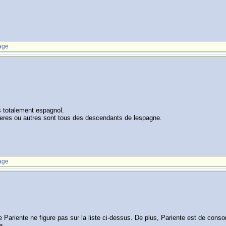
age
rs totalement espagnol.
rberes ou autres sont tous des descendants de lespagne.
age
de Pariente ne figure pas sur la liste ci-dessus. De plus, Pariente est de co
e.