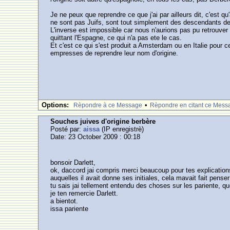
Je ne peux que reprendre ce que j'ai par ailleurs dit, c'est
ne sont pas Juifs, sont tout simplement des descendants de
L'inverse est impossible car nous n'aurions pas pu retrouver
quittant l'Espagne, ce qui n'a pas ete le cas.
Et c'est ce qui s'est produit a Amsterdam ou en Italie pour ce
empresses de reprendre leur nom d'origine.
Options:
•
Rèpondre à ce Message
Rèpondre en citant ce Mess
Souches juives d'origine berbère
Posté par:
aissa
(IP enregistrè)
Date: 23 October 2009 : 00:18
bonsoir Darlett,
ok, daccord jai compris merci beaucoup pour tes explications,
auquelles il avait donne ses initiales, cela mavait fait pense
tu sais jai tellement entendu des choses sur les pariente, q
je ten remercie Darlett.
a bientot.
issa pariente