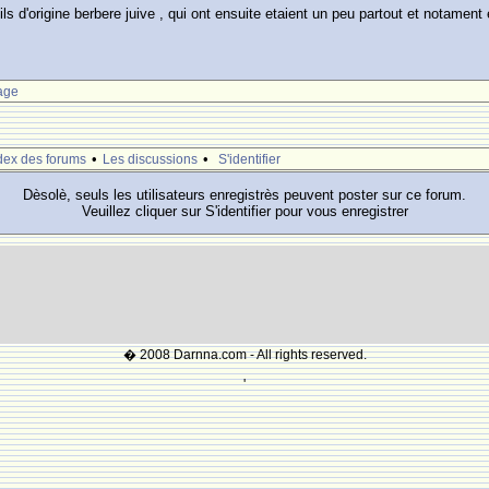
t ils d'origine berbere juive , qui ont ensuite etaient un peu partout et notamen
age
•
•
dex des forums
Les discussions
S'identifier
Dèsolè, seuls les utilisateurs enregistrès peuvent poster sur ce forum.
Veuillez cliquer sur S'identifier pour vous enregistrer
� 2008 Darnna.com - All rights reserved.
'