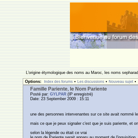
L'origine étymologique des noms au Maroc, les noms sepharade
Options:
•
•
•
Index des forums
Les discussions
Nouveau sujet
Famille Pariente, le Nom Pariente
Posté par:
GYLPAR
(IP enregistrè)
Date: 23 September 2009 : 15:11
une des personnes intervenantes sur ce site avait nommé le
mais ce que je peux signaler c'est que je suis pariente, et o
selon la légende ou était ce vrai
le nom de Pariente serait apparu au moment de l'inquisition