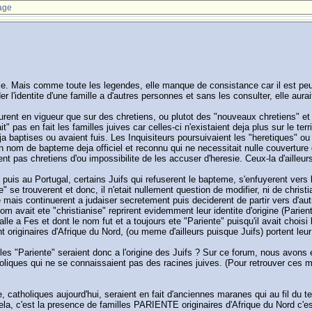
age
lle. Mais comme toute les legendes, elle manque de consistance car il est peu 
'identite d'une famille a d'autres personnes et sans les consulter, elle aurait i
furent en vigueur que sur des chretiens, ou plutot des "nouveaux chretiens" et
" pas en fait les familles juives car celles-ci n'existaient deja plus sur le ter
a baptises ou avaient fuis. Les Inquisiteurs poursuivaient les "heretiques" o
nom de bapteme deja officiel et reconnu qui ne necessitait nulle couverture d
nt pas chretiens d'ou impossibilite de les accuser d'heresie. Ceux-la d'ailleurs
 puis au Portugal, certains Juifs qui refuserent le bapteme, s'enfuyerent vers l
" se trouverent et donc, il n'etait nullement question de modifier, ni de christ
ais continuerent a judaiser secretement puis deciderent de partir vers d'autr
m avait ete "christianise" reprirent evidemment leur identite d'origine (Parien
lle a Fes et dont le nom fut et a toujours ete "Pariente" puisqu'il avait choisi l
originaires d'Afrique du Nord, (ou meme d'ailleurs puisque Juifs) portent leu
les "Pariente" seraient donc a l'origine des Juifs ? Sur ce forum, nous avons e
holiques qui ne se connaissaient pas des racines juives. (Pour retrouver ces me
 catholiques aujourd'hui, seraient en fait d'anciennes maranes qui au fil du te
la, c'est la presence de familles PARIENTE originaires d'Afrique du Nord c'es