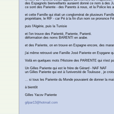
des Espagnols bienveillants auraient donné ce nom à des Juif
ce sont des Pariente - des Parents à nous, et la Police le
et cette Famille qui était un conglomérat de plusieurs Famill
propriétaire, le RIF - car Pé à la fin d'un nom se prononce Fé
puis l'Algérie, puis la Tunisie
et l'on trouve des Parienté, Pariente, Parienti.
déformation des noms BARENTI en arabe.
et des Pariente, on en trouve en Espagne encore, des maran
j'ai même retrouvé une Famille José Pariente en Espgane qui
Voilà en quelques mots l'Histoire des PARIENTE qui n'est pa
Un Gilles Pariente qui est le frère de Gérard - NAF NAF
un Gilles Pariente qui est à l'université de Toulouse , je crois
... si tous les Pariente du Monde pouvaient de donner la main .
à bientôt
Gilles Yacov Pariente
gilpar13@hotmail.com