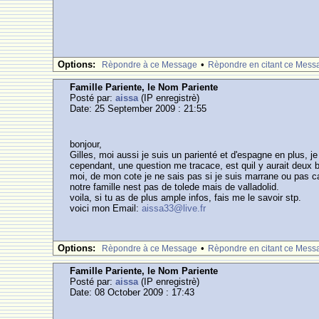
Options:
•
Rèpondre à ce Message
Rèpondre en citant ce Mess
Famille Pariente, le Nom Pariente
Posté par:
aissa
(IP enregistrè)
Date: 25 September 2009 : 21:55
bonjour,
Gilles, moi aussi je suis un parienté et d'espagne en plus, je
cependant, une question me tracace, est quil y aurait deux br
moi, de mon cote je ne sais pas si je suis marrane ou pas c
notre famille nest pas de tolede mais de valladolid.
voila, si tu as de plus ample infos, fais me le savoir stp.
voici mon Email:
aissa33@live.fr
Options:
•
Rèpondre à ce Message
Rèpondre en citant ce Mess
Famille Pariente, le Nom Pariente
Posté par:
aissa
(IP enregistrè)
Date: 08 October 2009 : 17:43