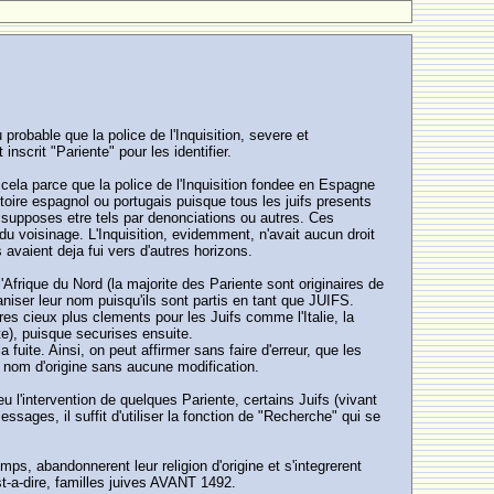
probable que la police de l'Inquisition, severe et
nscrit "Pariente" pour les identifier.
 cela parce que la police de l'Inquisition fondee en Espagne
ritoire espagnol ou portugais puisque tous les juifs presents
u supposes etre tels par denonciations ou autres. Ces
u voisinage. L'Inquisition, evidemment, n'avait aucun droit
 avaient deja fui vers d'autres horizons.
'Afrique du Nord (la majorite des Pariente sont originaires de
ianiser leur nom puisqu'ils sont partis en tant que JUIFS.
es cieux plus clements pour les Juifs comme l'Italie, la
te), puisque securises ensuite.
a fuite. Ainsi, on peut affirmer sans faire d'erreur, que les
r nom d'origine sans aucune modification.
u l'intervention de quelques Pariente, certains Juifs (vivant
ssages, il suffit d'utiliser la fonction de "Recherche" qui se
mps, abandonnerent leur religion d'origine et s'integrerent
t-a-dire, familles juives AVANT 1492.