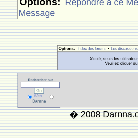
Options:
Rèpondre à ce M
Message
Options:
•
Index des forums
Les discussions
Dèsolè, seuls les utilisateu
Veuillez cliquer su
Rechercher
sur
Web
Darnna
� 2008 Darnna.co