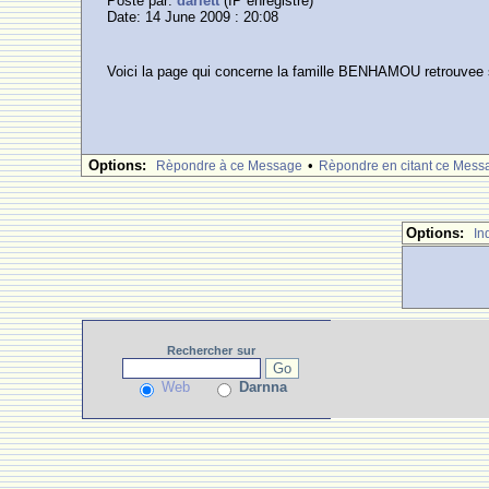
Posté par:
darlett
(IP enregistrè)
Date: 14 June 2009 : 20:08
Voici la page qui concerne la famille BENHAMOU retrouvee su
Options:
•
Rèpondre à ce Message
Rèpondre en citant ce Mess
Options:
In
Rechercher
sur
Web
Darnna