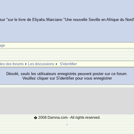
r "sur le livre de Eliyahu Marciano "Une nouvelle Seville en Afrique du Nord
age
•
•
dex des forums
Les discussions
S'identifier
Dèsolè, seuls les utilisateurs enregistrès peuvent poster sur ce forum.
Veuillez cliquer sur S'identifier pour vous enregistrer
� 2008 Darnna.com - All rights reserved.
'