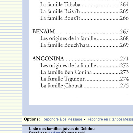
Options:
•
Rèpondre à ce Message
Rèpondre en citant ce Mess
Liste des familles juives de Debdou