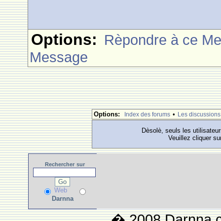
Options:
Rèpondre à ce M
Message
Options:
•
Index des forums
Les discussions
Dèsolè, seuls les utilisateu
Veuillez cliquer su
Rechercher
sur
Web
Darnna
� 2008 Darnna.co