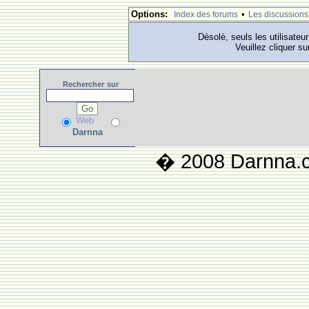
Options:
•
Index des forums
Les discussions
Dèsolè, seuls les utilisateu
Veuillez cliquer su
Rechercher
sur
Web
Darnna
� 2008 Darnna.co