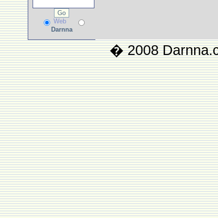
Web
Darnna
� 2008 Darnna.co