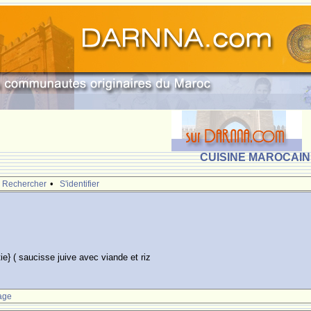
CUISINE MAROCAINE
•
Rechercher
S'identifier
ie} ( saucisse juive avec viande et riz
age