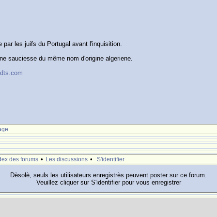
par les juifs du Portugal avant l'inquisition.
une sauciesse du même nom d'origine algeriene.
rdts.com
age
•
•
dex des forums
Les discussions
S'identifier
Dèsolè, seuls les utilisateurs enregistrès peuvent poster sur ce forum.
Veuillez cliquer sur S'identifier pour vous enregistrer