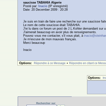
saucisse TABAHIA Algerie
Posté par:
Inacio
(IP enregistrè)
Date: 20 December 2009 : 20:28
Je suis en train de faire une recherche sur une saucisse faite 
Le nom de cette soucisse était TABAHIA.
J'ei lu dans ce forum un post de J.L.Kohler demandant sur 
J'aimerait beaucoup en avoir plus de renseignements.
Pouvez vous me contacter, s'il vous plait, à
inacio@steinha
Je m'escuse de mon mauvais français.
Merci beaucoup
Inacio
Options:
•
Rèpondre à ce Message
Rèpondre en citant ce Mess
Options:
In
Rechercher
sur