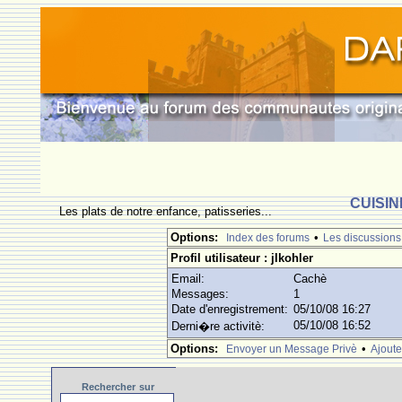
CUISIN
Les plats de notre enfance, patisseries...
Options:
•
Index des forums
Les discussions
Profil utilisateur : jlkohler
Email:
Cachè
Messages:
1
Date d'enregistrement:
05/10/08 16:27
05/10/08 16:52
Derni�re activitè:
Options:
•
Envoyer un Message Privè
Ajoute
Rechercher
sur