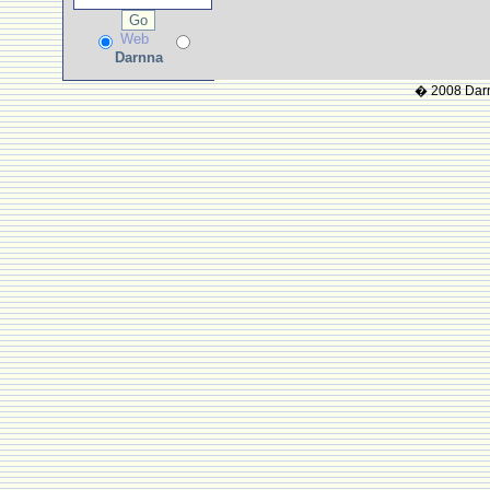
Web
Darnna
� 2008 Darnn