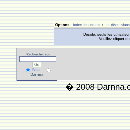
Options:
•
Index des forums
Les discussions
Dèsolè, seuls les utilisateu
Veuillez cliquer su
Rechercher
sur
Web
Darnna
� 2008 Darnna.co