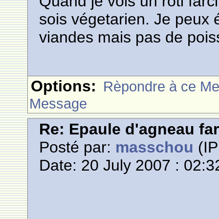
Quand je vois un roti far
sois végetarien. Je peux
viandes mais pas de poiss
Options:
Rèpondre à ce M
Message
Re: Epaule d'agneau far
Posté par:
masschou
(IP
Date: 20 July 2007 : 02:3