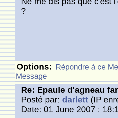
Ne me dis pas que c'est l
?
Options:
Rèpondre à ce M
Message
Re: Epaule d'agneau far
Posté par:
darlett
(IP enr
Date: 01 June 2007 : 18: