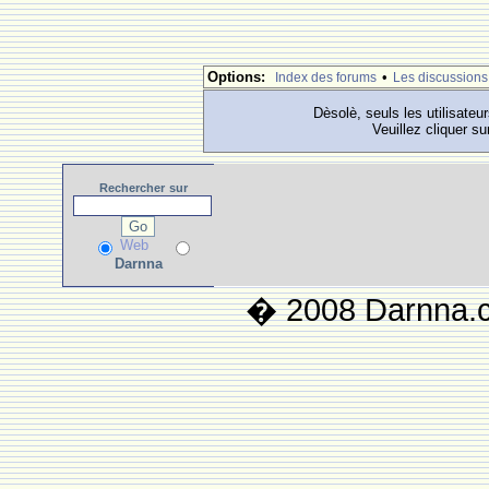
Options:
•
Index des forums
Les discussions
Dèsolè, seuls les utilisateu
Veuillez cliquer su
Rechercher
sur
Web
Darnna
� 2008 Darnna.co