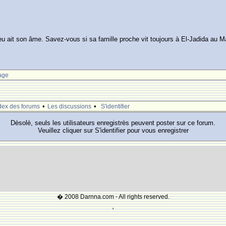
u ait son âme. Savez-vous si sa famille proche vit toujours à El-Jadida au 
age
•
•
dex des forums
Les discussions
S'identifier
Dèsolè, seuls les utilisateurs enregistrès peuvent poster sur ce forum.
Veuillez cliquer sur S'identifier pour vous enregistrer
� 2008 Darnna.com - All rights reserved.
'