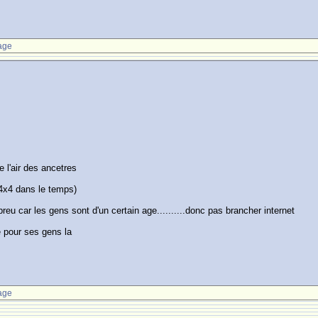
age
re l'air des ancetres
 4x4 dans le temps)
reu car les gens sont d'un certain age..........donc pas brancher internet
se pour ses gens la
age