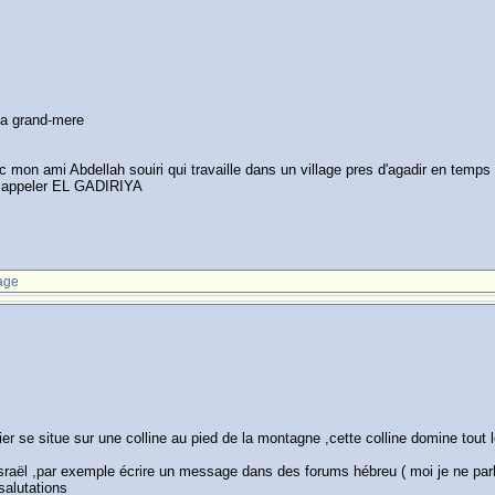
ma grand-mere
mon ami Abdellah souiri qui travaille dans un village pres d'agadir en temps
 as appeler EL GADIRIYA
age
ier se situe sur une colline au pied de la montagne ,cette colline domine tout
 Israël ,par exemple écrire un message dans des forums hébreu ( moi je ne par
salutations