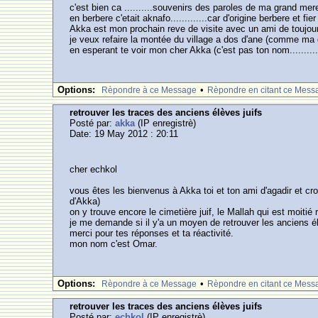
c'est bien ca ..........souvenirs des paroles de ma grand mer
en berbere c'etait aknafo.............car d'origine berbere et fier
Akka est mon prochain reve de visite avec un ami de toujour
je veux refaire la montée du village a dos d'ane (comme ma 
en esperant te voir mon cher Akka (c'est pas ton nom........
Options:
•
Rèpondre à ce Message
Rèpondre en citant ce Mess
retrouver les traces des anciens élèves juifs
Posté par:
akka
(IP enregistrè)
Date: 19 May 2012 : 20:11
cher echkol
vous êtes les bienvenus à Akka toi et ton ami d'agadir et cro
d'Akka)
on y trouve encore le cimetière juif, le Mallah qui est moitié 
je me demande si il y'a un moyen de retrouver les anciens élè
merci pour tes réponses et ta réactivité.
mon nom c'est Omar.
Options:
•
Rèpondre à ce Message
Rèpondre en citant ce Mess
retrouver les traces des anciens élèves juifs
Posté par:
echkol
(IP enregistrè)