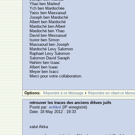
Yliao ben Marleuf
Ych ben Mardochée
Yaiss ben Massaoud
Joseph ben Mardoché
Albert ben Mardoché
Mardoché ben Albert
Mardoché ben Yhao
David ben Messaoud
Isoror ben Simon
Massaoud ben Joseph
Mardoché Levy Salomon
Raphael Levy Salomon
Salomon David Saraph
Hahiim ben Isaac
Albert ben Isaac
Meyer ben Isacc
Merci pour votre collaboration.
Options:
•
Rèpondre à ce Message
Rèpondre en citant ce Mess
retrouver les traces des anciens élèves juifs
Posté par:
echkol
(IP enregistrè)
Date: 18 May 2012 : 19:33
salut Akka