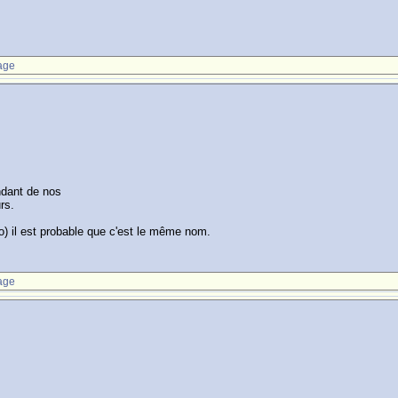
age
ndant de nos
rs.
) il est probable que c'est le même nom.
age