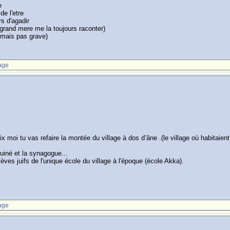
e
 de l'etre
s d'agadir
grand mere me la toujours raconter)
..mais pas grave)
age
ix moi tu vas refaire la montée du village à dos d’âne .(le village où habitaie
ruiné et la synagogue...
ves juifs de l'unique école du village à l'époque (école Akka).
age