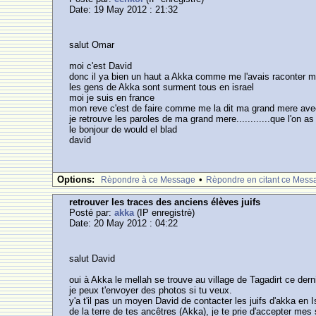
Date: 19 May 2012 : 21:32
salut Omar
moi c'est David
donc il ya bien un haut a Akka comme me l'avais raconter 
les gens de Akka sont surment tous en israel
moi je suis en france
mon reve c'est de faire comme me la dit ma grand mere avec 
je retrouve les paroles de ma grand mere............que l'on
le bonjour de would el blad
david
Options:
•
Rèpondre à ce Message
Rèpondre en citant ce Mess
retrouver les traces des anciens élèves juifs
Posté par:
akka
(IP enregistrè)
Date: 20 May 2012 : 04:22
salut David
oui à Akka le mellah se trouve au village de Tagadirt ce dern
je peux t'envoyer des photos si tu veux.
y'a t'il pas un moyen David de contacter les juifs d'akka en
de la terre de tes ancêtres (Akka), je te prie d'accepter mes 