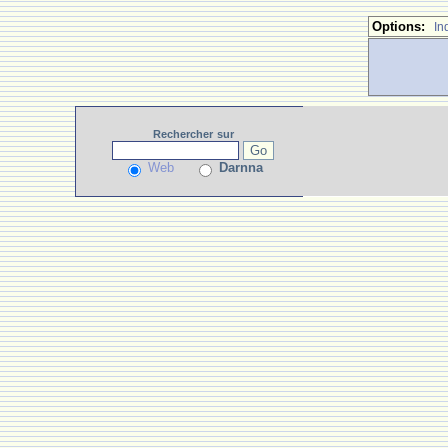
Options:
In
Rechercher
sur
Web
Darnna