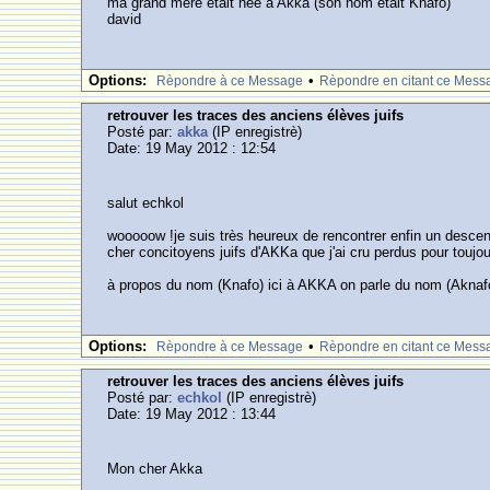
ma grand mere etait née a Akka (son nom etait Knafo)
david
Options:
•
Rèpondre à ce Message
Rèpondre en citant ce Mess
retrouver les traces des anciens élèves juifs
Posté par:
akka
(IP enregistrè)
Date: 19 May 2012 : 12:54
salut echkol
wooooow !je suis très heureux de rencontrer enfin un desce
cher concitoyens juifs d'AKKa que j'ai cru perdus pour toujou
à propos du nom (Knafo) ici à AKKA on parle du nom (Aknafo
Options:
•
Rèpondre à ce Message
Rèpondre en citant ce Mess
retrouver les traces des anciens élèves juifs
Posté par:
echkol
(IP enregistrè)
Date: 19 May 2012 : 13:44
Mon cher Akka