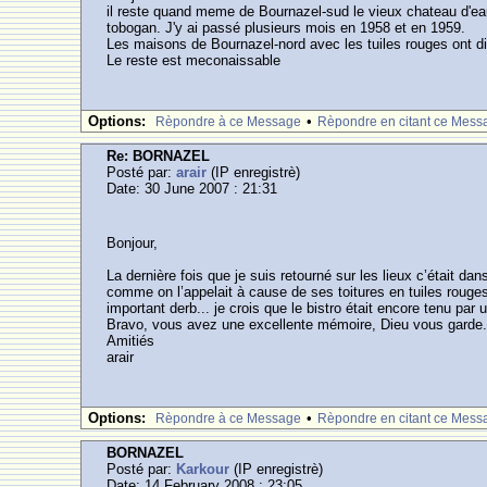
il reste quand meme de Bournazel-sud le vieux chateau d'eau d
tobogan. J'y ai passé plusieurs mois en 1958 et en 1959.
Les maisons de Bournazel-nord avec les tuiles rouges ont d
Le reste est meconaissable
Options:
•
Rèpondre à ce Message
Rèpondre en citant ce Mess
Re: BORNAZEL
Posté par:
arair
(IP enregistrè)
Date: 30 June 2007 : 21:31
Bonjour,
La dernière fois que je suis retourné sur les lieux c’était dan
comme on l’appelait à cause de ses toitures en tuiles rouges 
important derb... je crois que le bistro était encore tenu pa
Bravo, vous avez une excellente mémoire, Dieu vous garde
Amitiés
arair
Options:
•
Rèpondre à ce Message
Rèpondre en citant ce Mess
BORNAZEL
Posté par:
Karkour
(IP enregistrè)
Date: 14 February 2008 : 23:05