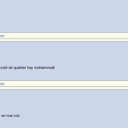
age
 coté de quartier hay mohammadi
age
i en mai voir.