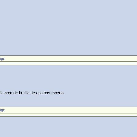
age
e nom de la fille des patons roberta
age