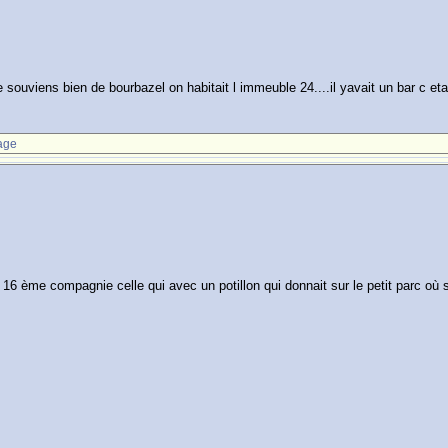
 souviens bien de bourbazel on habitait l immeuble 24....il yavait un bar c etait
age
16 ème compagnie celle qui avec un potillon qui donnait sur le petit parc où s'