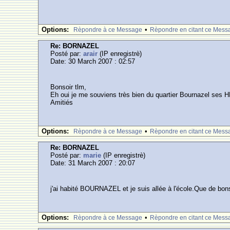
Options:
•
Rèpondre à ce Message
Rèpondre en citant ce Mess
Re: BORNAZEL
Posté par:
arair
(IP enregistrè)
Date: 30 March 2007 : 02:57
Bonsoir tlm,
Eh oui je me souviens très bien du quartier Bournazel ses HL
Amitiés
Options:
•
Rèpondre à ce Message
Rèpondre en citant ce Mess
Re: BORNAZEL
Posté par:
marie
(IP enregistrè)
Date: 31 March 2007 : 20:07
j'ai habité BOURNAZEL et je suis allée à l'école.Que de bon
Options:
•
Rèpondre à ce Message
Rèpondre en citant ce Mess