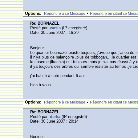
Options:
•
Rèpondre à ce Message
Rèpondre en citant ce Mess
Re: BORNAZEL
Posté par:
wasis
(IP enregistrè)
Date: 30 June 2007 : 16:29
Bonjour,
Le quartier bournazel existe toujours, j'avoue que j'ai eu du 
il n'ya plus de balançoire ,plus de tobbogan,...le quartier est 
la caserne (lkachla) est toujours mais je n'ai pas réussi à y r
il ya toujours des arbres qui semble résister au temps ,je cr
j'ai habité à coté pendant 6 ans.
bien à vous
Options:
•
Rèpondre à ce Message
Rèpondre en citant ce Mess
Re: BORNAZEL
Posté par:
derka
(IP enregistrè)
Date: 30 June 2007 : 20:14
Bonjour