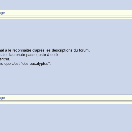
age
mal à le reconnaitre d'aprés les descriptions du forum,
sale .l'autoriute passe juste à coté.
entrer.
ois que c'est "des eucalyptus".
age