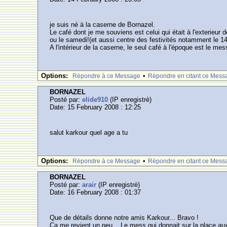
je suis né à la caserne de Bornazel.
Le café dont je me souviens est celui qui était à l'exterieu
ou le samedi!(et aussi centre des festivités notamment le 14
A l'intérieur de la caserne, le seul café à l'époque est le mes
Options:
•
Rèpondre à ce Message
Rèpondre en citant ce Mess
BORNAZEL
Posté par:
elide910
(IP enregistrè)
Date: 15 February 2008 : 12:25
salut karkour quel age a tu
Options:
•
Rèpondre à ce Message
Rèpondre en citant ce Mess
BORNAZEL
Posté par:
arair
(IP enregistrè)
Date: 16 February 2008 : 01:37
Que de détails donne notre amis Karkour... Bravo !
Ca me revient un peu... Le mess qui donnait sur la place aux