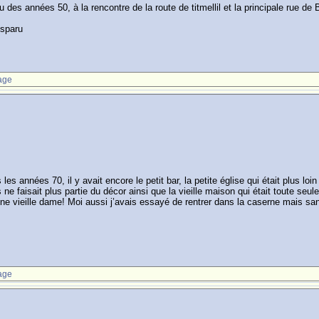
es années 50, à la rencontre de la route de titmellil et la principale rue de 
isparu
age
s les années 70, il y avait encore le petit bar, la petite église qui était plus 
ne faisait plus partie du décor ainsi que la vieille maison qui était toute se
r une vieille dame! Moi aussi j’avais essayé de rentrer dans la caserne mais s
.
age