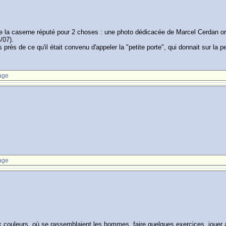
r de la caserne réputé pour 2 choses : une photo dédicacée de Marcel Cerdan 
/07).
s près de ce qu'il était convenu d'appeler la "petite porte", qui donnait sur la 
age
age
 couleurs, où se rassemblaient les hommes, faire quelques exercices, jouer au