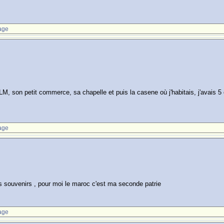
age
M, son petit commerce, sa chapelle et puis la casene où j'habitais, j'avais 5
age
s souvenirs , pour moi le maroc c'est ma seconde patrie
age