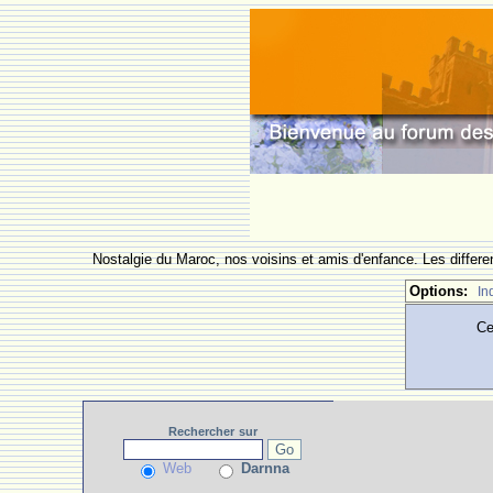
Nostalgie du Maroc, nos voisins et amis d'enfance. Les differe
Options:
In
Ce
Rechercher
sur
Web
Darnna