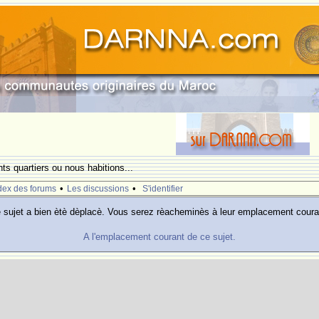
nts quartiers ou nous habitions...
•
•
dex des forums
Les discussions
S'identifier
 sujet a bien ètè dèplacè. Vous serez rèacheminès à leur emplacement coura
A l'emplacement courant de ce sujet.