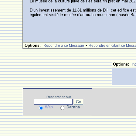
Le musée de la culture juive de Fès sera fin prêt en mai 202
D’un investissement de 11,81 millions de DH, cet édifice est
également visité le musée d’art arabo-musulman (musée Batha)
Options:
•
Rèpondre à ce Message
Rèpondre en citant ce Mess
Options:
In
Rechercher
sur
Web
Darnna