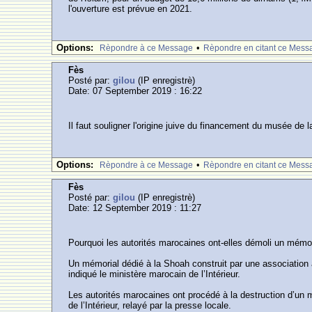
l'ouverture est prévue en 2021.
Options:
•
Rèpondre à ce Message
Rèpondre en citant ce Mess
Fès
Posté par:
gilou
(IP enregistrè)
Date: 07 September 2019 : 16:22
Il faut souligner l'origine juive du financement du musée de la 
Options:
•
Rèpondre à ce Message
Rèpondre en citant ce Mess
Fès
Posté par:
gilou
(IP enregistrè)
Date: 12 September 2019 : 11:27
Pourquoi les autorités marocaines ont-elles démoli un mémo
Un mémorial dédié à la Shoah construit par une association a
indiqué le ministère marocain de l’Intérieur.
Les autorités marocaines ont procédé à la destruction d’un 
de l’Intérieur, relayé par la presse locale.