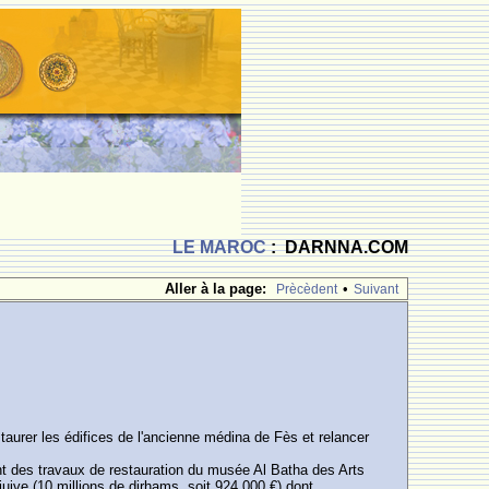
LE MAROC
: DARNNA.COM
Aller à la page:
•
Prècèdent
Suivant
urer les édifices de l'ancienne médina de Fès et relancer
t des travaux de restauration du musée Al Batha des Arts
juive (10 millions de dirhams, soit 924.000 €) dont