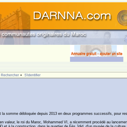
•
Rechercher
S'identifier
est la somme débloquée depuis 2013 en deux programmes successifs, pour resta
e en valeur, le roi du Maroc, Mohammed VI, a récemment procédé au lancemen
) et à la construction, dans le quartier de Fès Jdid, d'un musée de la culture 