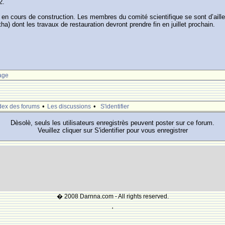
2.
 en cours de construction. Les membres du comité scientifique se sont d’ailleu
 dont les travaux de restauration devront prendre fin en juillet prochain.
age
•
•
dex des forums
Les discussions
S'identifier
Dèsolè, seuls les utilisateurs enregistrès peuvent poster sur ce forum.
Veuillez cliquer sur S'identifier pour vous enregistrer
� 2008 Darnna.com - All rights reserved.
'