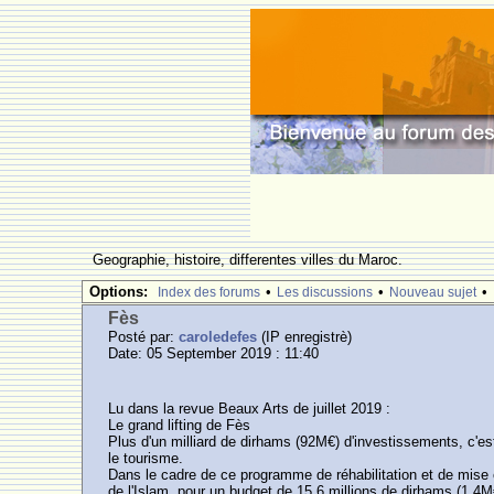
Geographie, histoire, differentes villes du Maroc.
Options:
•
•
•
Index des forums
Les discussions
Nouveau sujet
Fès
Posté par:
caroledefes
(IP enregistrè)
Date: 05 September 2019 : 11:40
Lu dans la revue Beaux Arts de juillet 2019 :
Le grand lifting de Fès
Plus d'un milliard de dirhams (92M€) d'investissements, c'
le tourisme.
Dans le cadre de ce programme de réhabilitation et de mis
de l'Islam, pour un budget de 15,6 millions de dirhams (1,4M€