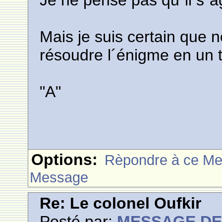
Je ne pense pas qu´il s´a
Mais je suis certain que
résoudre l´énigme en un t
"A"
Options:
Rèpondre à ce M
Message
Re: Le colonel Oufkir
Posté par:
MESSAGE D