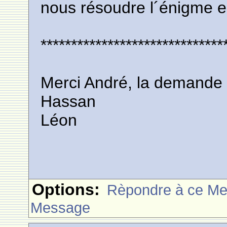
nous résoudre l´énigme e
******************************
Merci André, la demande 
Hassan
Léon
Options:
Rèpondre à ce M
Message