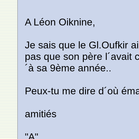
A Léon Oiknine,
Je sais que le Gl.Oufkir ai
pas que son père l´avait 
´à sa 9ème année..
Peux-tu me dire d´où éma
amitiés
"A"