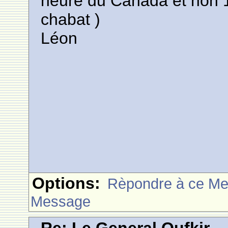
heure du Canada et non 1
chabat )
Léon
Options:
Rèpondre à ce M
Message