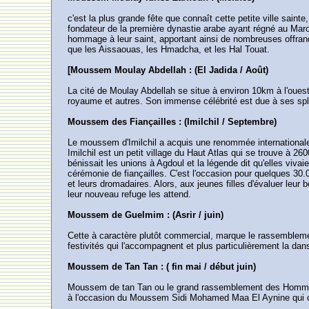
c'est la plus grande fête que connaît cette petite ville saint
fondateur de la première dynastie arabe ayant régné au Maroc
hommage à leur saint, apportant ainsi de nombreuses offran
que les Aissaouas, les Hmadcha, et les Hal Touat.
[Moussem Moulay Abdellah : (El Jadida / Août)
La cité de Moulay Abdellah se situe à environ 10km à l'oue
royaume et autres. Son immense célébrité est due à ses spl
Moussem des Fiançailles : (Imilchil / Septembre)
Le moussem d'Imilchil a acquis une renommée internationale q
Imilchil est un petit village du Haut Atlas qui se trouve à 2
bénissait les unions à Agdoul et la légende dit qu'elles viva
cérémonie de fiançailles. C'est l'occasion pour quelques 30
et leurs dromadaires. Alors, aux jeunes filles d'évaluer leu
leur nouveau refuge les attend.
Moussem de Guelmim : (Asrir / juin)
Cette à caractère plutôt commercial, marque le rassemblem
festivités qui l'accompagnent et plus particulièrement la da
Moussem de Tan Tan : ( fin mai / début juin)
Moussem de tan Tan ou le grand rassemblement des Hommes 
à l'occasion du Moussem Sidi Mohamed Maa El Aynine qui cou