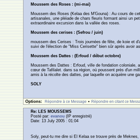
Moussem des Roses : (mi-mai)
Moussem des Roses (Kelaa des M'Gouna) : Au cours de cette j
artisanales, une pléiade de chars fleuris formant ainsi un p
extraordinaire excursion dans la vallée des roses.
Moussem des cerises : (Sefrou / juin)
moussem des Cerises : Trois journées de fête, de koie et d'a
suivi de l'élection de "Miss Cerisette" bien sûr après avoir a
Moussem des Dattes : (Erfoud / début octobre)
Moussem des Dattes : Erfoud, ville de fondation coloniale, a
cœur de Tafilalet. dans sa région, où poussent près d'un mil
amis à la récolte des dattes, par laquelle on acquière une
SOLY
Options:
•
Rèpondre à ce Message
Rèpondre en citant ce Mess
Re: LES MOUSSEMS
Posté par:
evanou
(IP enregistrè)
Date: 13 July 2005 : 01:04
Soly, peut-tu me dire si El Kelaa se trouve près de Meknes, e