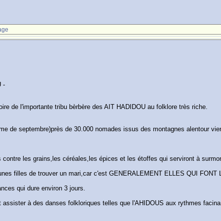
age
 -
oire de l'importante tribu bèrbère des AIT HADIDOU au folklore très riche.
éme de septembre)près de 30.000 nomades issus des montagnes alentour vienn
ntre les grains,les céréales,les épices et les étoffes qui serviront à surmont
les jeunes filles de trouver un mari,car c'est GENERALEMENT ELLES QUI FON
es qui dure environ 3 jours.
t assister à des danses folkloriques telles que l'AHIDOUS aux rythmes facina