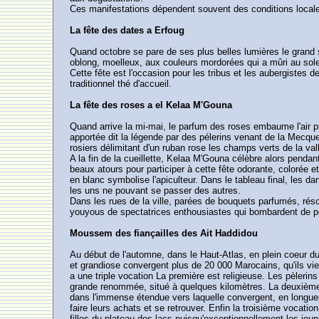
Ces manifestations dépendent souvent des conditions locales 
La fête des dates a Erfoug
Quand octobre se pare de ses plus belles lumières le grand su
oblong, moelleux, aux couleurs mordorées qui a mûri au soleil 
Cette fête est l'occasion pour les tribus et les aubergistes 
traditionnel thé d'accueil.
La fête des roses a el Kelaa M'Gouna
Quand arrive la mi-mai, le parfum des roses embaume l'air p
apportée dit la légende par des pélerins venant de la Mecq
rosiers délimitant d'un ruban rose les champs verts de la va
A la fin de la cueillette, Kelaa M'Gouna célèbre alors pendan
beaux atours pour participer à cette fête odorante, colorée e
en blanc symbolise l'apiculteur. Dans le tableau final, les d
les uns ne pouvant se passer des autres.
Dans les rues de la ville, parées de bouquets parfumés, réso
youyous de spectatrices enthousiastes qui bombardent de péta
Moussem des fiançailles des Ait Haddidou
Au début de l'automne, dans le Haut-Atlas, en plein coeur du
et grandiose convergent plus de 20 000 Marocains, qu'ils vi
a une triple vocation La première est religieuse. Les pèleri
grande renommée, situé à quelques kilomètres. La deuxième 
dans l'immense étendue vers laquelle convergent, en longue
faire leurs achats et se retrouver. Enfin la troisième vocation
filles du plateau des lacs puisqu'exceptionnellement les j