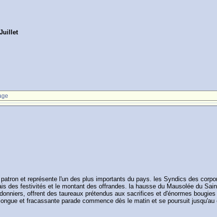
uillet
age
 patron et représente l'un des plus importants du pays. les Syndics des corpo
rais des festivités et le montant des offrandes. la hausse du Mausolée du Saint
onniers, offrent des taureaux prétendus aux sacrifices et d'énormes bougies c
e longue et fracassante parade commence dès le matin et se poursuit jusqu'au 