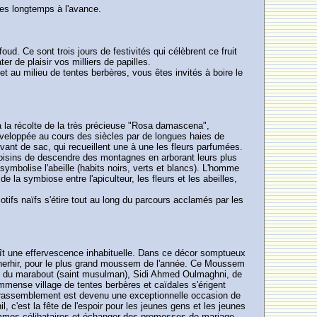
tes longtemps à l'avance.
d. Ce sont trois jours de festivités qui célèbrent ce fruit
r de plaisir vos milliers de papilles.
et au milieu de tentes berbères, vous êtes invités à boire le
à la récolte de la très précieuse "Rosa damascena",
éveloppée au cours des siècles par de longues haies de
vant de sac, qui recueillent une à une les fleurs parfumées.
s voisins de descendre des montagnes en arborant leurs plus
symbolise l'abeille (habits noirs, verts et blancs). L'homme
 la symbiose entre l'apiculteur, les fleurs et les abeilles,
tifs naïfs s'étire tout au long du parcours acclamés par les
naît une effervescence inhabituelle. Dans ce décor somptueux
 Tinerhir, pour le plus grand moussem de l'année. Ce Moussem
mbeau du marabout (saint musulman), Sidi Ahmed Oulmaghni, de
mense village de tentes berbères et caïdales s'érigent
e rassemblement est devenu une exceptionnelle occasion de
l, c'est la fête de l'espoir pour les jeunes gens et les jeunes
hommes célibataires et échanger des promesses de mariage