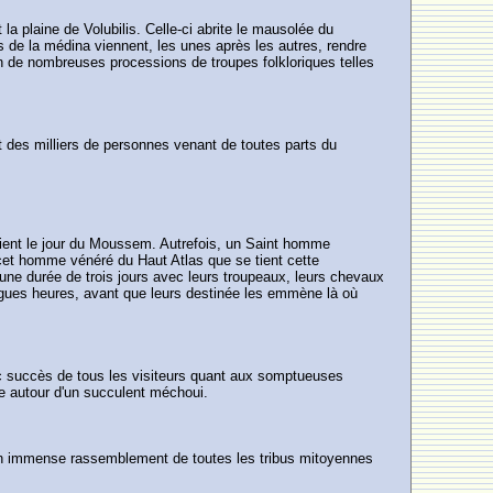
 la plaine de Volubilis. Celle-ci abrite le mausolée du
ns de la médina viennent, les unes après les autres, rendre
 de nombreuses processions de troupes folkloriques telles
 des milliers de personnes venant de toutes parts du
marient le jour du Moussem. Autrefois, un Saint homme
é cet homme vénéré du Haut Atlas que se tient cette
une durée de trois jours avec leurs troupeaux, leurs chevaux
longues heures, avant que leurs destinée les emmène là où
c succès de tous les visiteurs quant aux somptueuses
te autour d'un succulent méchoui.
n immense rassemblement de toutes les tribus mitoyennes