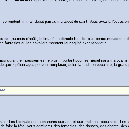
, se rendent fin mai, début juin au marabout du saint. Vous avez là l'occasion
da est ,au mois d'août , le lieu où se déroule l'un des plus beaux moussemx d
s fantasias où les cavaliers montrent leur agilité exceptionnelle.
driss durant le moussem est le plus important pour les musulmans marocains
de que 7 pèlerinages peuvent remplacer, selon la tradition populaire, le grand
age
ocales. Les festivals sont consacrés aux arts et aux traditions populaires. 
aire la fête. Vous admirerez des fantasias, des danses, des chants, des co