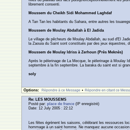
librement consenti.
Moussem du Cheikh Sidi Mohammed Laghdaf
A Tan Tan les habitants du Sahara, entre autres les touaregs
Moussem de Moulay Abdallah à El Jadida
Le village de pêcheurs de Moulay Abdallah, au sud d'El Jadi
la Zaouia du Saint sont constitués par des jeux équestres, de
Moussem de Moulay Idriss à Zerhoun (Près Meknès)
Après le pèlerinage de La Mecque, le pèlerinage à Moulay I
septembre à la fin septembre. La baraka du saint est si gran
soly
Options:
•
Rèpondre à ce Message
Rèpondre en citant ce Mess
Re: LES MOUSSEMS
Posté par:
place de france
(IP enregistrè)
Date: 12 July 2005 : 22:12
Les fêtes égrènent les saisons, célébrant les ressources l
hommage à un saint homme. Ne manquez aucune occasion de f