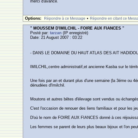
merci d'avance.
Options:
•
Rèpondre à ce Message
Rèpondre en citant ce Mess
" MOUSSEM D'IMILCHIL - FOIRE AUX FIANCES "
Posté par:
tarzan
(IP enregistrè)
Date: 21 August 2007 : 03:22
- DANS LE DOMAINE DU HAUT ATLAS DES AIT HADIDOU
IMILCHIL,centre administratif,et ancienne Kasba sur le térrit
Une fois par an et durant plus d'une semaine (la 3éme ou 4
dénudées d'Imilchil.
Moutons et autres bêtes d'élevage sont vendus ou échangés co
C'est l'occasion de renouer des liens familiaux et pour 
D'où le nom de FOIRE AUX FIANCES donné à ces réjouissanc
Les femmes se parent de leurs plus beaux bijoux et l'on peu