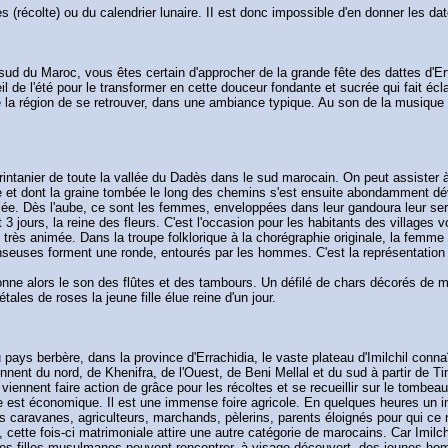
(récolte) ou du calendrier lunaire. II est donc impossible d'en donner les da
d du Maroc, vous êtes certain d'approcher de la grande fête des dattes d'Erfou
de l'été pour le transformer en cette douceur fondante et sucrée qui fait éclate
de la région de se retrouver, dans une ambiance typique. Au son de la musique 
rintanier de toute la vallée du Dadès dans le sud marocain. On peut assister 
ue et dont la graine tombée le long des chemins s'est ensuite abondamment d
llée. Dès l'aube, ce sont les femmes, enveloppées dans leur gandoura leur ser
t 3 jours, la reine des fleurs. C'est l'occasion pour les habitants des village
t très animée. Dans la troupe folklorique à la chorégraphie originale, la femme 
anseuses forment une ronde, entourés par les hommes. C'est la représentation de
nne alors le son des flûtes et des tambours. Un défilé de chars décorés de mo
les de roses la jeune fille élue reine d'un jour.
 pays berbère, dans la province d'Errachidia, le vaste plateau d'Imilchil con
ennent du nord, de Khenifra, de l'Ouest, de Beni Mellal et du sud à partir de
ns viennent faire action de grâce pour les récoltes et se recueillir sur le to
est économique. Il est une immense foire agricole. En quelques heures un im
s caravanes, agriculteurs, marchands, pèlerins, parents éloignés pour qui c
, cette fois-ci matrimoniale attire une autre catégorie de marocains. Car Imilchi
eunes filles musulmanes peuvent rencontrer, à visage découvert, des jeunes 