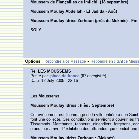
Moussem de Fiançailles de Imilchil (18 septembre)
Moussem Moulay Abdellah - El Jadida - Août
Moussem Moulay Idriss Zerhoun (près de Meknès) - Fin J
SOLY
Options:
•
Rèpondre à ce Message
Rèpondre en citant ce Mess
Re: LES MOUSSEMS
Posté par:
place de france
(IP enregistrè)
Date: 12 July 2005 : 22:16
Les Moussems
Moussem Moulay Idriss : (Fès / Septembre)
Cet événement est l'hommage de la ville entière à son Saint
font une collecte. Ces contributions serviront à couvrir les f
Tisserands. Marchands, tanneurs, dinandiers, forgerons, cord
grand jour arrive. L'exhibition des offrandes que conduit un
Moussem Moulay Idriss Zarhoun : (Meknès)