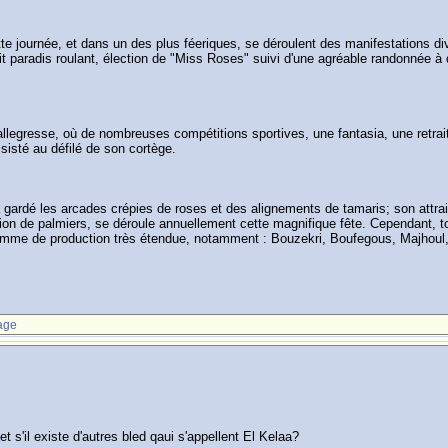
ournée, et dans un des plus féeriques, se déroulent des manifestations dive
etit paradis roulant, élection de "Miss Roses" suivi d'une agréable randonnée 
llegresse, où de nombreuses compétitions sportives, une fantasia, une retraite
ssisté au défilé de son cortège.
 gardé les arcades crépies de roses et des alignements de tamaris; son attrait
lion de palmiers, se déroule annuellement cette magnifique fête. Cependant, to
 gamme de production très étendue, notamment : Bouzekri, Boufegous, Majhoul,
age
t s'il existe d'autres bled qaui s'appellent El Kelaa?