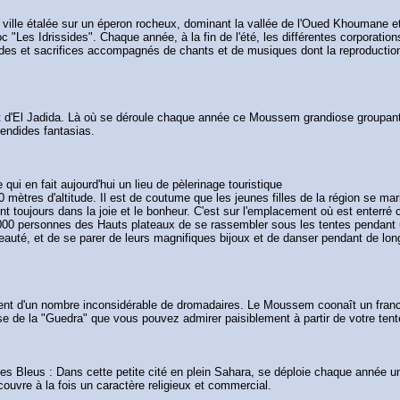
e, ville étalée sur un éperon rocheux, dominant la vallée de l'Oued Khoumane et
 "Les Idrissides". Chaque année, à la fin de l'été, les différentes corporatio
des et sacrifices accompagnés de chants et de musiques dont la reproduction
st d'El Jadida. Là où se déroule chaque année ce Moussem grandiose groupant
endides fantasias.
ui en fait aujourd'hui un lieu de pèlerinage touristique
600 mètres d'altitude. Il est de coutume que les jeunes filles de la région se 
ient toujours dans la joie et le bonheur. C'est sur l'emplacement où est enterr
.000 personnes des Hauts plateaux de se rassembler sous les tentes pendant 
r beauté, et de se parer de leurs magnifiques bijoux et de danser pendant de 
ent d'un nombre inconsidérable de dromadaires. Le Moussem coonaît un fran
nse de la "Guedra" que vous pouvez admirer paisiblement à partir de votre ten
Bleus : Dans cette petite cité en plein Sahara, se déploie chaque année u
vre à la fois un caractère religieux et commercial.