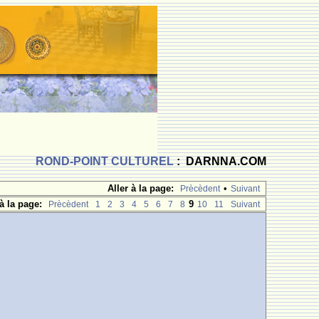
ROND-POINT CULTUREL
: DARNNA.COM
Aller à la page:
•
Prècèdent
Suivant
 à la page:
9
Prècèdent
1
2
3
4
5
6
7
8
10
11
Suivant