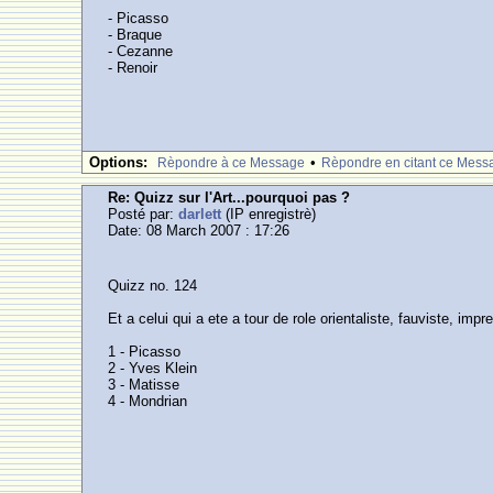
- Picasso
- Braque
- Cezanne
- Renoir
Options:
•
Rèpondre à ce Message
Rèpondre en citant ce Mess
Re: Quizz sur l'Art...pourquoi pas ?
Posté par:
darlett
(IP enregistrè)
Date: 08 March 2007 : 17:26
Quizz no. 124
Et a celui qui a ete a tour de role orientaliste, fauviste, impr
1 - Picasso
2 - Yves Klein
3 - Matisse
4 - Mondrian