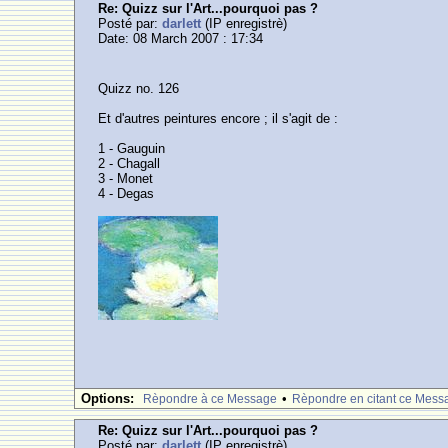
Re: Quizz sur l'Art...pourquoi pas ?
Posté par:
darlett
(IP enregistrè)
Date: 08 March 2007 : 17:34
Quizz no. 126
Et d'autres peintures encore ; il s'agit de :
1 - Gauguin
2 - Chagall
3 - Monet
4 - Degas
Options:
•
Rèpondre à ce Message
Rèpondre en citant ce Mess
Re: Quizz sur l'Art...pourquoi pas ?
Posté par:
darlett
(IP enregistrè)