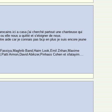
arocains.ici a casa j'ai cherché partout une chanteuse qui
ou elle nous a quitté et s'eloigner de nous.
votre aide car je connais pas bcp en plus je suis encore jeune
El Fassiya,Maghrib Band,Haim Look,Emil Zrihan,Maxime
,Patti Armon,David Abikzer,Pinhass Cohen et sfatayim....