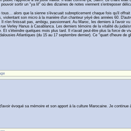
uvoir sortir un "ya lil" où des dizaines de notes viennent s'entreposer délic
 tous… alors que la sienne s'évacuait subrepticement chaque fois qu'il offrait 
tes, violentant son micro à la manière d'un chanteur yéyé des années 60. D'autre
 Il n'en finissait pas, ambigu, passionnant. Au Maroc, les derniers à l'avoir v
rue Verley Hanus à Casablanca. Les derniers témoins de la vitalité du judaïs
 Et s'éteindre quelques mois plus tard. Il n'avait peut-être plus la force de v
ndalousies Atlantiques (du 15 au 17 septembre dernier). Ce "quart d'heure de glo
age
'avoir évoqué sa mémoire et son apport à la culture Marocaine. Je continue à