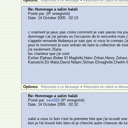
Options:
•
Rèpondre à ce Message
Rèpondre en citant ce Mess
Re: Hommage a salim halali
Posté par:
(IP enregistrè)
Date: 14 October 2005 : 02:13
c vraiment je peux pas croire comment je vais passé ma jour
dommage car j'ai jamais eu l'occasion de le rencontré mais j'
s'appele remande lbidawiya je sais pas si vous le connais j'a
pour le momment je suis entrain de faire la collection de tout
j'ai seulement 25ans
les chanteur que j'ai sont:
Esther Elphasi,Beber El Maghribi,Haim Zrihan,Henry Zehav
Karoutchi,Eli Malul,David Nidam,Sliman Elmaghribi,Cheikh M
Options:
•
Rèpondre à ce Message
Rèpondre en citant ce Mess
Re: Hommage a salim halali
Posté par:
seul222
(IP enregistrè)
Date: 14 October 2005 : 02:32
salut a vous ts bon c'est la premiere foie que j'ai ecouté u
bon je l'ai trouvé trés bien et je cherche autre chanson de lui