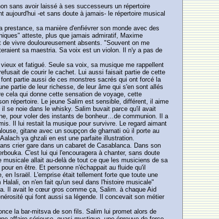
 non sans avoir laissé à ses successeurs un répertoire
 aujourd'hui -et sans doute à jamais- le répertoire musical
sa prestance, sa manière d'enfiévrer son monde avec des
niques" atteste, plus que jamais admiratif, Maxime
art de vivre douloureusement absents. "Souvent on me
eraient sa maestria. Sa voix est un violon. Il n'y a pas de
t vieux et fatigué. Seule sa voix, sa musique me rappellent
efusait de courir le cachet. Lui aussi faisait partie de cette
font partie aussi de ces monstres sacrés qui ont forcé la
ne partie de leur richesse, de leur âme qui s'en sont allés
tre cela qui donne cette sensation de voyage, cette
répertoire. Le jeune Salim est sensible, différent, il aime
il se noie dans le whisky. Salim buvait parce qu'il avait
hone, pour voler des instants de bonheur…de communion. Il a
is. Il lui restait la musique pour survivre. Le regard aimant
louse, gitane avec un soupçon de gharnati où il porte au
lach ya ghzali en est une parfaite illustration.
, sans crier gare dans un cabaret de Casablanca. Dans son
erbouka. C'est lui qui l'encouragera à chanter, sans doute
te musicale allait au-delà de tout ce que les musiciens de sa
 pour en être. Et personne n'échappait au fluide qu'il
Israël. L'emprise était tellement forte que toute une
 Halali, on n'en fait qu'un seul dans l'histoire musicale"
era. Il avait le cœur gros comme ça, Salim. à chaque Aid
énérosité qui font aussi sa légende. Il concevait son métier
nonce la bar-mitsva de son fils. Salim lui promet alors de
 une affaire sérieuse, quasi-mystique, une épreuve de force.