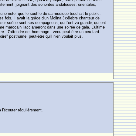
atement, joignant des sonorités andalouses, orientales,
une note, que le souffle de sa musique touchait le public.
s fois, il avait la grâce d'un Molina ( célèbre chanteur de
u sur scène sont ses compagnons, qui l'ont vu grandir, qui ont
me marocain l'acclameront dans une soirée de gala. L'ultime
ivre. D'attendre cet hommage - venu peut-être un peu tard-
ire" posthume, peut-être qu'il n'en voulait plus.
 l'écouter régulièrement.