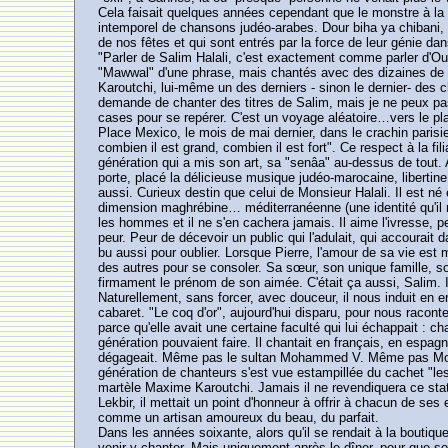
Cela faisait quelques années cependant que le monstre à la v
intemporel de chansons judéo-arabes. Dour biha ya chibani, S
de nos fêtes et qui sont entrés par la force de leur génie da
"Parler de Salim Halali, c'est exactement comme parler d'O
"Mawwal" d'une phrase, mais chantés avec des dizaines de no
Karoutchi, lui-même un des derniers - sinon le dernier- de
demande de chanter des titres de Salim, mais je ne peux pas. 
cases pour se repérer. C'est un voyage aléatoire…vers le pl
Place Mexico, le mois de mai dernier, dans le crachin parisi
combien il est grand, combien il est fort". Ce respect à la fil
génération qui a mis son art, sa "senâa" au-dessus de tout.
porte, placé la délicieuse musique judéo-marocaine, libertine
aussi. Curieux destin que celui de Monsieur Halali. Il est né
dimension maghrébine… méditerranéenne (une identité qu'il r
les hommes et il ne s'en cachera jamais. Il aime l'ivresse, p
peur. Peur de décevoir un public qui l'adulait, qui accoura
bu aussi pour oublier. Lorsque Pierre, l'amour de sa vie est 
des autres pour se consoler. Sa sœur, son unique famille, s
firmament le prénom de son aimée. C'était ça aussi, Salim. I
Naturellement, sans forcer, avec douceur, il nous induit en 
cabaret. "Le coq d'or", aujourd'hui disparu, pour nous racont
parce qu'elle avait une certaine faculté qui lui échappait : 
génération pouvaient faire. Il chantait en français, en espagno
dégageait. Même pas le sultan Mohammed V. Même pas Moham
génération de chanteurs s'est vue estampillée du cachet "les pe
martèle Maxime Karoutchi. Jamais il ne revendiquera ce statu
Lekbir, il mettait un point d'honneur à offrir à chacun de se
comme un artisan amoureux du beau, du parfait.
Dans les années soixante, alors qu'il se rendait à la boutique
venir y chanter. Mais uniquement après le dîner, pour que son