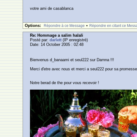
votre ami de casablanca
Options:
•
Rèpondre à ce Message
Rèpondre en citant ce Mess
Re: Hommage a salim halali
Posté par:
darlett
(IP enregistrè)
Date: 14 October 2005 : 02:48
Bienvenus d_banaami et seul222 sur Darnna !!!
Merci d'etre avec nous et merci a seul222 pour sa promesse 
Notre berad de the pour vous recevoir !