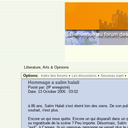
Litterature, Arts & Opinions
Options:
•
•
•
Index des forums
Les discussions
Nouveau sujet
Hommage a salim halali
Posté par:
(IP enregistrè)
Date: 13 October 2005 : 03:02
à 86 ans, Salim Halali s'est éteint loin des siens. De son pub
souhait, n'est plus.
Encore un qui nous quitte. Encore un qui disparaît dans un qua
ou ingratitude de la scène ? Peu importe. Désormais, Salim Hal
"exil", à Cannes, là où -presque- personne ne venait plus le v