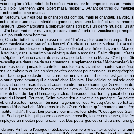
oix de gitan s'était retiré de la scène -vaincu par le temps qui passe-, mais
idi Hbibi, Mehhenni Zine, Sbert mazal nesber…. Autant de titres qui meublent
ns notre patrimoine musical.
um Keltoum. Ce n'est pas la chanson qui compte, mais le chanteur, sa voix, 
tes et sur une quasi infinité de gammes, avec une facilité et une aisance u
s chanteurs judéo-marocains à perpétuer dans son pays un genre musical, un 
J'ai beau maîtriser ma voix, je n'arrive pas à sortir les vocalises qui respect
aisir" poursuit notre homme.
en, Claude Botbol avait un pressentiment "Il n'en a plus pour longtemps. Il es
iation musicale n'est pas dû au hasard. Claude aussi est un puriste. Lui aussi r
 Au-dessus des clivages religieux. Claude Botbol, ses frères Hayem et Marcel 
 à souhait, dans le patrimoine génétique des Marocains. Salim disparu, c'est u
 en Algérie, à Annaba avant de suivre sa petite famille au Maroc. C'est peut-ê
evendiquera dans une de ses chansons, simplement titrée Méditerranéen) à son 
erdre ses sens, jamais le contrôle. Tous les soirs, avant de monter sur scène, 
it dans les cabarets ou les soirées privées cachant pour certains un magnétop
mort, fauché par le destin… un carrefour, une voiture… il ne s'en est jamais rem
on autre grand amour qu'il a chanté dans Mounira. Une délicieuse ballade anda
l savait donner, mais il savait aussi prendre, rendre hommage. Sa version de Aa
erreur, il nous amène par la main vers les rives du Nil avant de nous déposer
er les débuts de Hajja Hamdaouiya, alors danseuse chez lui. Il y jouait de la d
chanter du Haouzi. Pourtant, Salim n'avait rien à envier à sa protégée. Sa palet
l, en dialectes marocain, tunisien, algérien de l'est. Au coq d'or, on se battait
ed Abdelwahab. Même pas la diva Oum Keltoum qu'il chantera sur scène, en 
tits Halali". Il était leur parrain, leur maître, leur idole. "C'est que des Salim
t. Et chaque fois qu'il pourra donner des conseils, lancer des jeunes, il le f
s employés un mouton pour le sacrifice. Des petits gestes, un altruisme, une g
 du père Pinhas, à l'époque matelassier, pour refaire sa literie, celui-ci lui an
 public l'apprécie à sa juste valeur. Il était comme ça, Salim. Le chant était