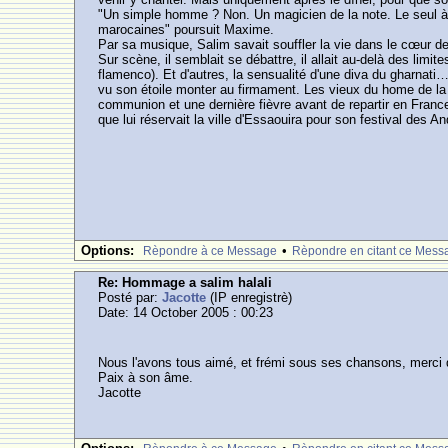
"Un simple homme ? Non. Un magicien de la note. Le seul à po
marocaines" poursuit Maxime.
Par sa musique, Salim savait souffler la vie dans le cœur de
Sur scène, il semblait se débattre, il allait au-delà des limi
flamenco). Et d'autres, la sensualité d'une diva du gharnati…
vu son étoile monter au firmament. Les vieux du home de la 
communion et une dernière fièvre avant de repartir en France.
que lui réservait la ville d'Essaouira pour son festival des A
Options:
•
Rèpondre à ce Message
Rèpondre en citant ce Mess
Re: Hommage a salim halali
Posté par:
Jacotte
(IP enregistrè)
Date: 14 October 2005 : 00:23
Nous l'avons tous aimé, et frémi sous ses chansons, merci d
Paix à son âme.
Jacotte