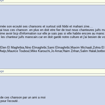
age
née son ecouté ses chansons et surtout sidi hbibi et mahani zine....
ai tous ces chanson .en plus en doit etre fier de tout nous chanteures juifs m
ime avoir bcp d'information sur elle je sais pas si elle habite encore au maroc 
 les chanteur juifs marocain.car en doit gardé notre culture et j'ai besien de 
i,Elen El Maghribia,Nino Elmaghribi,Sami Elmaghribi,Maxim Michaali,Zohra 
wijo,Maurice Touboul,Mike Karouchi,Jo Amar,Haim Zrihan,Salim Halali,botbol
age
ne de ces chanson par un ami a moi
 pour l'ecouté .