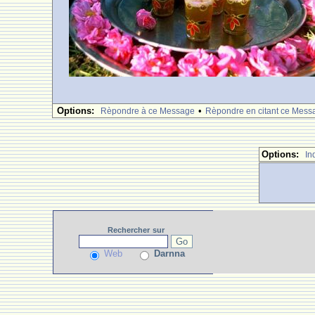
Options:
•
Rèpondre à ce Message
Rèpondre en citant ce Mess
Options:
In
Rechercher
sur
Web
Darnna