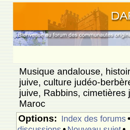
Musique andalouse, histoi
juive, culture judéo-berbèr
juive, Rabbins, cimetières 
Maroc
Options:
Index des forums
•
•
discussions
Nouveau sujet