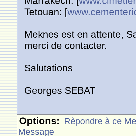
Marrakech: [
www.cimetie
Tetouan: [
www.cementerio
Meknes est en attente, Sa
merci de contacter.
Salutations
Georges SEBAT
Options:
Rèpondre à ce M
Message