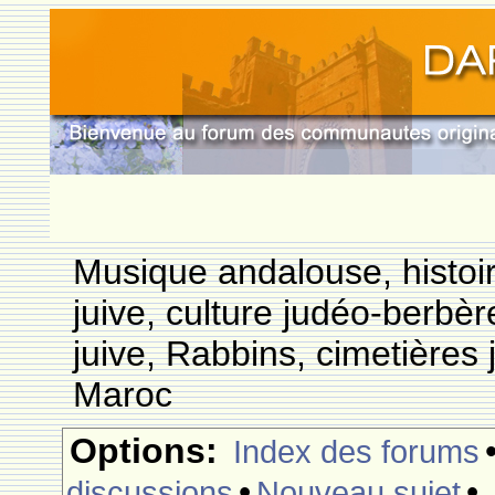
Musique andalouse, histoi
juive, culture judéo-berbèr
juive, Rabbins, cimetières 
Maroc
Options:
Index des forums
•
•
discussions
Nouveau sujet