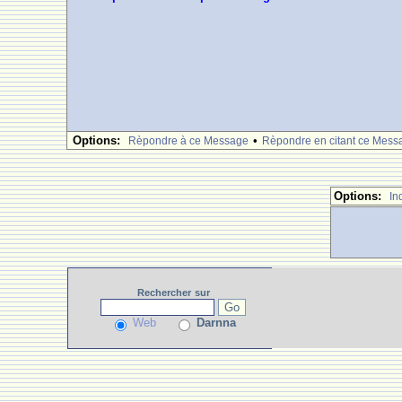
Options:
•
Rèpondre à ce Message
Rèpondre en citant ce Mess
Options:
In
Rechercher
sur
Web
Darnna