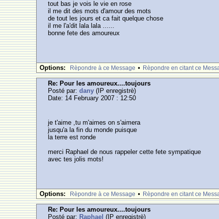
tout bas je vois le vie en rose
il me dit des mots d'amour des mots
de tout les jours et ca fait quelque chose
il me l'a'dit lala lala ......
bonne fete des amoureux
Options:
•
Rèpondre à ce Message
Rèpondre en citant ce Mess
Re: Pour les amoureux....toujours
Posté par:
dany
(IP enregistrè)
Date: 14 February 2007 : 12:50
je t'aime ,tu m'aimes on s'aimera
jusqu'a la fin du monde puisque
la terre est ronde
merci Raphael de nous rappeler cette fete sympatique
avec tes jolis mots!
Options:
•
Rèpondre à ce Message
Rèpondre en citant ce Mess
Re: Pour les amoureux....toujours
Posté par:
Raphael
(IP enregistrè)