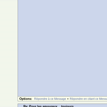
Options:
•
Rèpondre à ce Message
Rèpondre en citant ce Mess
Re: Pour les amoureux....toujours