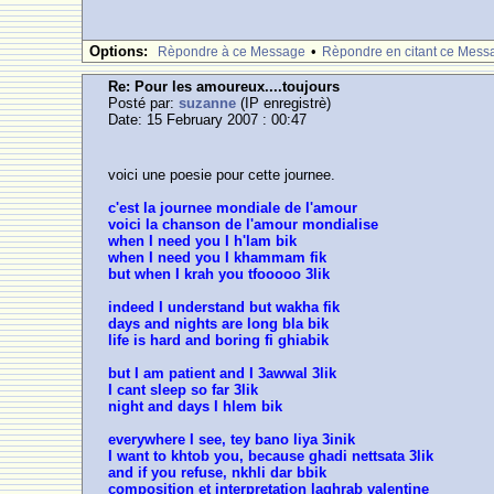
Options:
•
Rèpondre à ce Message
Rèpondre en citant ce Mess
Re: Pour les amoureux....toujours
Posté par:
suzanne
(IP enregistrè)
Date: 15 February 2007 : 00:47
voici une poesie pour cette journee.
c'est la journee mondiale de l'amour
voici la chanson de l'amour mondialise
when I need you I h'lam bik
when I need you I khammam fik
but when I krah you tfooooo 3lik
indeed I understand but wakha fik
days and nights are long bla bik
life is hard and boring fi ghiabik
but I am patient and I 3awwal 3lik
I cant sleep so far 3lik
night and days I hlem bik
everywhere I see, tey bano liya 3inik
I want to khtob you, because ghadi nettsata 3lik
and if you refuse, nkhli dar bbik
composition et interpretation laghrab valentine