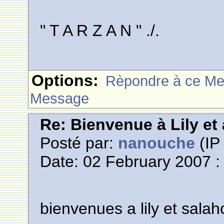
" T A R Z A N " ./.
Options:
Rèpondre à ce M
Message
Re: Bienvenue à Lily et
Posté par:
nanouche
(IP 
Date: 02 February 2007 :
bienvenues a lily et salah