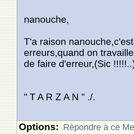
nanouche,
T'a raison nanouche,c'est
erreurs,quand on travaille
de faire d'erreur,(Sic !!!!!..
" T A R Z A N " ./.
Options:
Rèpondre à ce M